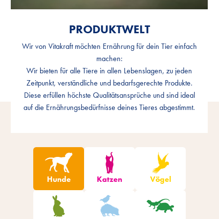
PRODUKTWELT
PRODUKTWELT
Wir von Vitakraft möchten Ernährung für dein Tier einfach
Wir von Vitakraft möchten Ernährung für dein Tier einfach
machen:
machen:
Wir bieten für alle Tiere in allen Lebenslagen, zu jeden
Wir bieten für alle Tiere in allen Lebenslagen, zu jeden
Zeitpunkt, verständliche und bedarfsgerechte Produkte.
Zeitpunkt, verständliche und bedarfsgerechte Produkte.
Diese erfüllen höchste Qualitätsansprüche und sind ideal
Diese erfüllen höchste Qualitätsansprüche und sind ideal
auf die Ernährungsbedürfnisse deines Tieres abgestimmt.
auf die Ernährungsbedürfnisse deines Tieres abgestimmt.
Produkte filtern
Hunde
Katzen
Vögel