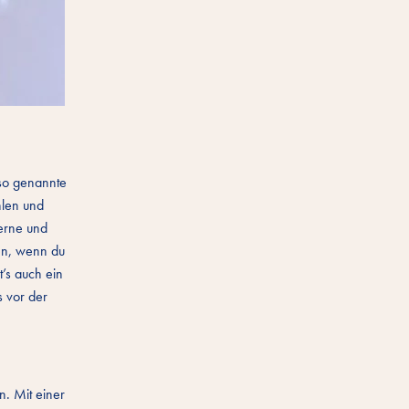
 so genannte
hlen und
gerne und
gen, wenn du
t’s auch ein
s vor der
. Mit einer