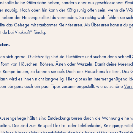
t sollte keine Gitterstäbe haben, sondern eher aus geschlossenem Plex
er staubig. Nach oben hin kann der Käfig ruhig offen sein, wenn die W
neben der Heizung solltest du vermeiden. So richtig wohl fühlen sie sich
te das Gehege mit staubarmer Kleintierstreu. Als Überstreu kannst du 
®
du bei Vitakraft
fündig.
eten.
sich gerne. Gleichzeitig sind sie Fluchttiere und suchen dann schnell 
l in Form von Häuschen, Röhren, Ästen oder Wurzeln. Damit deine Meer
ine Rampe bauen, so können sie aufs Dach des Häuschens klettern. Das
nn wird es ihnen nicht langweilig. Hier gibt es im Internet genügend Id
en übrigens auch ein paar Tipps zusammengestellt, wie du schöne
Vers
ussengehege hältst, sind Entdeckungstouren durch die Wohnung eine 
ten. Das sind zum Beispiel Elektro- oder Telefonkabel, Reinigungsmittel 
 kleinen Nager nicht unbeaufsichtigt, damit sie keine Möbel oder Teppic