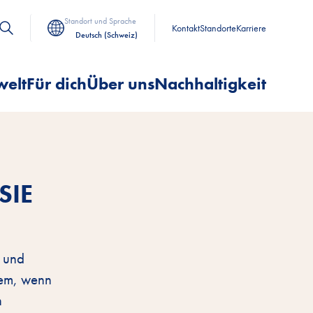
Standort und Sprache
Kontakt
Standorte
Karriere
Deutsch (Schweiz)
welt
Für dich
Über uns
Nachhaltigkeit
SIE
n und
lem, wenn
n