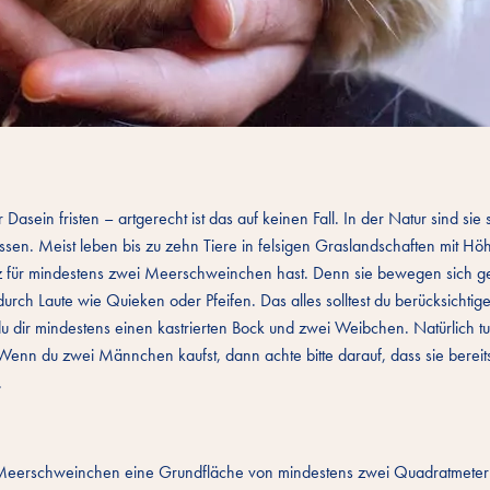
sein fristen – artgerecht ist das auf keinen Fall. In der Natur sind sie
en. Meist leben bis zu zehn Tiere in felsigen Graslandschaften mit Hö
latz für mindestens zwei Meerschweinchen hast. Denn sie bewegen sich 
durch Laute wie Quieken oder Pfeifen. Das alles solltest du berücksichti
u dir mindestens einen kastrierten Bock und zwei Weibchen. Natürlich tu
enn du zwei Männchen kaufst, dann achte bitte darauf, dass sie bereit
.
er Meerschweinchen eine Grundfläche von mindestens zwei Quadratmetern