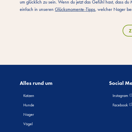
um glücklich zu sein. Wenn du jetzt das Gefühl hast, dass d
einfach in unseren
Glücksmomente-Tipps
, welcher Nager bes
Z
Alles rund um
Social M
Katzen
Instagram
Hunde
Facebook
Nager
Vögel