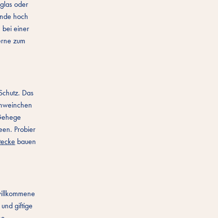
iglas oder
ände hoch
 bei einer
gerne zum
Schutz. Das
schweinchen
 Gehege
een. Probier
tecke
bauen
willkommene
und giftige
he