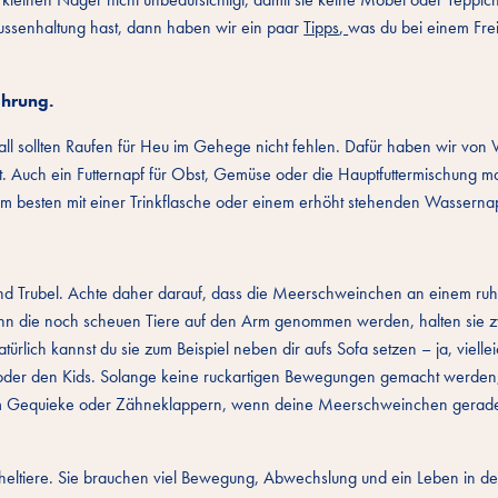
ssenhaltung hast, dann haben wir ein paar
Tipps
,
was du bei einem Fr
ährung.
ll sollten Raufen für Heu im Gehege nicht fehlen. Dafür haben wir von V
Auch ein Futternapf für Obst, Gemüse oder die Hauptfuttermischung ma
Am besten mit einer Trinkflasche oder einem erhöht stehenden Wasserna
und Trubel. Achte daher darauf, dass die Meerschweinchen an einem ruh
nn die noch scheuen Tiere auf den Arm genommen werden, halten sie zwa
atürlich kannst du sie zum Beispiel neben dir aufs Sofa setzen – ja, viellei
r oder den Kids. Solange keine ruckartigen Bewegungen gemacht werden
em Gequieke oder Zähneklappern, wenn deine Meerschweinchen gerade
cheltiere. Sie brauchen viel Bewegung, Abwechslung und ein Leben in d