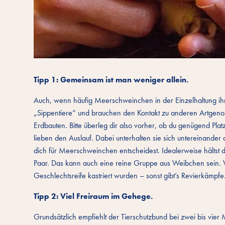
Tipp 1: Gemeinsam ist man weniger allein.
Auch, wenn häufig Meerschweinchen in der Einzelhaltung ihr Da
„Sippentiere“ und brauchen den Kontakt zu anderen Artgenoss
Erdbauten. Bitte überleg dir also vorher, ob du genügend P
lieben den Auslauf. Dabei unterhalten sie sich untereinander 
dich für Meerschweinchen entscheidest. Idealerweise hältst d
Paar. Das kann auch eine reine Gruppe aus Weibchen sein. W
Geschlechtsreife kastriert wurden – sonst gibt’s Revierkämpfe
Tipp 2: Viel Freiraum im Gehege.
Grundsätzlich empfiehlt der Tierschutzbund bei zwei bis vi