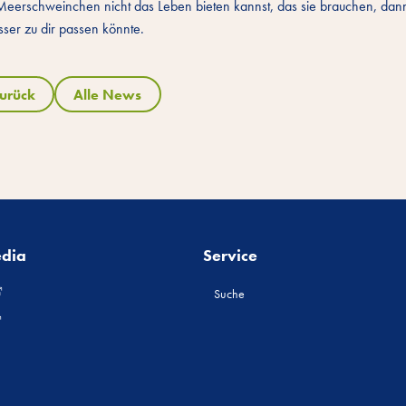
u Meerschweinchen nicht das Leben bieten kannst, das sie brauchen, dann
ser zu dir passen könnte.
urück
Alle News
edia
Service
Suche