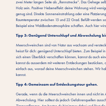
zwei Meter langen Seite als „Rennstrecke“. Das Gehege selbs
Holz sein. Positiver Nebeneffekt: deine Wohnung wird wenig
genug sind. Direkte Sonneneinstrahlung oder eine Platzierung 
Raumtemperatur zwischen 15 und 22 Grad. Befüllt werden soll
Beispiel eine Waldbodenatmosphäre schaffen. Auch hier wirst 
Tipp 3: Genügend Unterschlupf und Abwechslung bi
Meerschweinchen sind von Natur aus wachsam und verstecken 
heisst für dich: genügend Unterschlupf bieten. Zum Beispie
sich einen Überblick verschaffen können, kannst du auch e
kannst du ausserdem mit weiteren Entdeckungen bestücken, da
einfach aus, worauf deine Meerschweinchen stehen. Wir hab
kannst.
Tipp 4: Gemeinsam auf Entdeckungstour gehen.
Gerade, wenn du die Meerschweinchen innen und nicht im A
Abwechslung. Hier solltest du jedoch Gefahrenquellen ausschal
Zimmerpflanzen. Am besten du bist immer dabei und lässt die