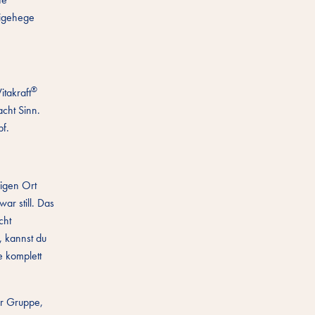
eigehege
®
itakraft
cht Sinn.
pf.
igen Ort
r still. Das
cht
, kannst du
 komplett
er Gruppe,