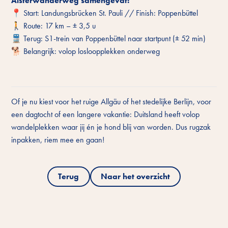
Alsterwanderweg samengevat:
📍 Start: Landungsbrücken St. Pauli // Finish: Poppenbüttel
🚶 Route: 17 km – ± 3,5 u
🚆 Terug: S1-trein van Poppenbüttel naar startpunt (± 52 min)
🐕 Belangrijk: volop losloopplekken onderweg
Of je nu kiest voor het ruige Allgäu of het stedelijke Berlijn, voor
een dagtocht of een langere vakantie: Duitsland heeft volop
wandelplekken waar jij én je hond blij van worden. Dus rugzak
inpakken, riem mee en gaan!
Terug
Naar het overzicht