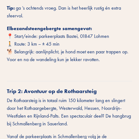
Tip:
ga ’s ochtends vroeg. Dan is het heerlijk rustig én extra
sfeervol.
Elbezandsteengebergte samengevat:
📍 Start/einde: parkeerplaats Bastei, 01847 Lohmen
🚶 Route: 3 km – ± 45 min
🐕 Belangrijk: aanlijnplicht, je hond moet een paar trappen op.
Voor en na de wandeling kun je lekker ravotten.
Trip 2: Avontuur op de Rothaarsteig
De Rothaarsteig is in totaal ruim 150 kilometer lang en slingert
door het Rothaargebergte, Westerwald, Hessen, Noordrijn-
Westfalen en Rijnland-Palts. Een spectaculair deel? De hangbrug
bij Schmallenberg in Sauerland.
Vanaf de parkeerplaats in Schmallenberg volg je de