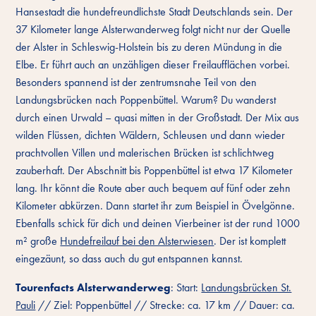
Hansestadt die hundefreundlichste Stadt Deutschlands sein. Der
37 Kilometer lange Alsterwanderweg folgt nicht nur der Quelle
der Alster in Schleswig-Holstein bis zu deren Mündung in die
Elbe. Er führt auch an unzähligen dieser Freilaufflächen vorbei.
Besonders spannend ist der zentrumsnahe Teil von den
Landungsbrücken nach Poppenbüttel. Warum? Du wanderst
durch einen Urwald – quasi mitten in der Großstadt. Der Mix aus
wilden Flüssen, dichten Wäldern, Schleusen und dann wieder
prachtvollen Villen und malerischen Brücken ist schlichtweg
zauberhaft. Der Abschnitt bis Poppenbüttel ist etwa 17 Kilometer
lang. Ihr könnt die Route aber auch bequem auf fünf oder zehn
Kilometer abkürzen. Dann startet ihr zum Beispiel in Övelgönne.
Ebenfalls schick für dich und deinen Vierbeiner ist der rund 1000
m² große
Hundefreilauf bei den Alsterwiesen
. Der ist komplett
eingezäunt, so dass auch du gut entspannen kannst.
Tourenfacts Alsterwanderweg
: Start:
Landungsbrücken St.
Pauli
// Ziel: Poppenbüttel // Strecke: ca. 17 km // Dauer: ca.