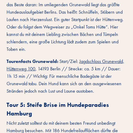
das Beste daran: Im umliegenden Grunewald liegt das größte
Hundeauslaufgebiet Berlins. Das heißt: Schnüffeln, Stöbern und
Laufen nach Herzenslust. Ein guter Startpunkt ist der Hüttenweg.
Oder du folgst dem Wegweiser zu „Onkel Toms Hütte“. Hier
kannst du mit deinem Liebling zwischen Bächen und Tümpeln
schlendern, eine große Lichtung lädt zudem zum Spielen und
Toben ein.
Tourenfacts Grunewald:
Start/Ziel:
Jagdschloss Grunewald,
Hüttenweg 100
, 14193 Berlin // Strecke: ca. 5 km // Dauer:
1h 15 min // Wichtig: Für menschliche Badegäste ist der
Grunewald tabu. Dein Hund kann sich an den ausgewiesenen
Stränden jedoch nach Lust und Laune austoben.
Tour 5: Steife Brise im Hundeparadies
Hamburg
Nicht zuletzt solltest du mit deinem besten Freund unbedingt
Hamburg besuchen. Mit 186 Hundefreilaufflächen dürfte die