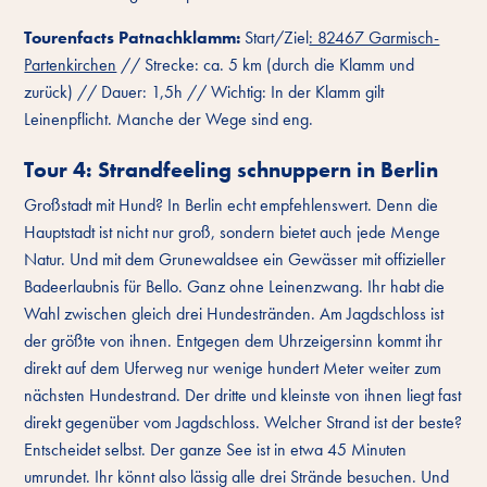
Tourenfacts Patnachklamm:
Start/Ziel
: 82467 Garmisch-
Partenkirchen
// Strecke: ca. 5 km (durch die Klamm und
zurück) // Dauer: 1,5h // Wichtig: In der Klamm gilt
Leinenpflicht. Manche der Wege sind eng.
Tour 4: Strandfeeling schnuppern in Berlin
Großstadt mit Hund? In Berlin echt empfehlenswert. Denn die
Hauptstadt ist nicht nur groß, sondern bietet auch jede Menge
Natur. Und mit dem Grunewaldsee ein Gewässer mit offizieller
Badeerlaubnis für Bello. Ganz ohne Leinenzwang. Ihr habt die
Wahl zwischen gleich drei Hundestränden. Am Jagdschloss ist
der größte von ihnen. Entgegen dem Uhrzeigersinn kommt ihr
direkt auf dem Uferweg nur wenige hundert Meter weiter zum
nächsten Hundestrand. Der dritte und kleinste von ihnen liegt fast
direkt gegenüber vom Jagdschloss. Welcher Strand ist der beste?
Entscheidet selbst. Der ganze See ist in etwa 45 Minuten
umrundet. Ihr könnt also lässig alle drei Strände besuchen. Und