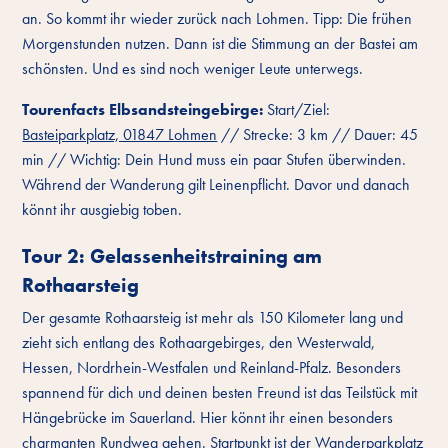
an. So kommt ihr wieder zurück nach Lohmen. Tipp: Die frühen
Morgenstunden nutzen. Dann ist die Stimmung an der Bastei am
schönsten. Und es sind noch weniger Leute unterwegs.
Tourenfacts Elbsandsteingebirge:
Start/Ziel:
Basteiparkplatz, 01847 Lohmen
// Strecke: 3 km // Dauer: 45
min // Wichtig: Dein Hund muss ein paar Stufen überwinden.
Während der Wanderung gilt Leinenpflicht. Davor und danach
könnt ihr ausgiebig toben.
Tour 2: Gelassenheitstraining am
Rothaarsteig
Der gesamte Rothaarsteig ist mehr als 150 Kilometer lang und
zieht sich entlang des Rothaargebirges, den Westerwald,
Hessen, Nordrhein-Westfalen und Reinland-Pfalz. Besonders
spannend für dich und deinen besten Freund ist das Teilstück mit
Hängebrücke im Sauerland. Hier könnt ihr einen besonders
charmanten Rundweg gehen. Startpunkt ist der Wanderparkplatz