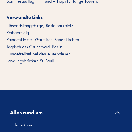
Sommerausflug mit Hund – Tipps für lange Touren.
Verwandte Links
Elbsandsteingebirge, Basteiparkplatz
Rothaarsteig
Patnachklamm, Garmisch-Partenkirchen
Jagdschloss Grunewald, Berlin
Hundefreilauf bei den Alsterwiesen.
Landungsbrücken St. Pauli
Alles rund um
deine Katze