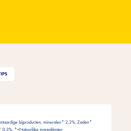
IPS
antaardige bijproducten, mineralen* 2,2%, Zaden*
0,3%. *=Natuurlijke ingrediënten