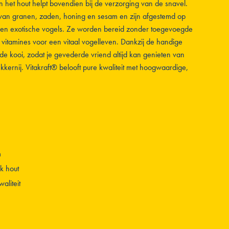
n het hout helpt bovendien bij de verzorging van de snavel.
 van granen, zaden, honing en sesam en zijn afgestemd op
 en exotische vogels. Ze worden bereid zonder toegevoegde
le vitamines voor een vitaal vogelleven. Dankzij de handige
de kooi, zodat je gevederde vriend altijd kan genieten van
ernij. Vitakraft® belooft pure kwaliteit met hoogwaardige,
m
k hout
aliteit