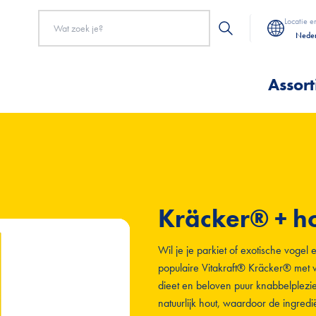
Locatie e
Neder
Assor
Kräcker® + ho
Wil je je parkiet of exotische voge
populaire Vitakraft® Kräcker® met 
dieet en beloven puur knabbelplezi
natuurlijk hout, waardoor de ingrediën