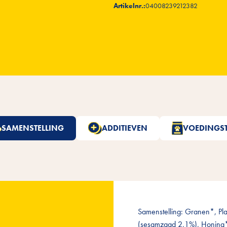
Artikelnr.:
04008239212382
SAMENSTELLING
ADDITIEVEN
VOEDINGST
Samenstelling: Granen*, Pl
(sesamzaad 2,1%), Honing* 