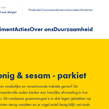
n taal
Producten
Consumentenservice
Locaties
Vacatures
lands (België)
timent
Acties
Over ons
Duurzaamheid
nig & sesam - parkiet
l een smakelijke en verantwoorde traktatie geven? De
waardevolle zaden bieden een heerlijke afwisseling in hun
er. Dit voedzame graanmengsel is in drie lagen gebakken op
ten stevig vastzitten en je vogel actief bezig blijft, net zoals