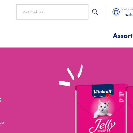
Locatie e
Neder
Assor
k
ige