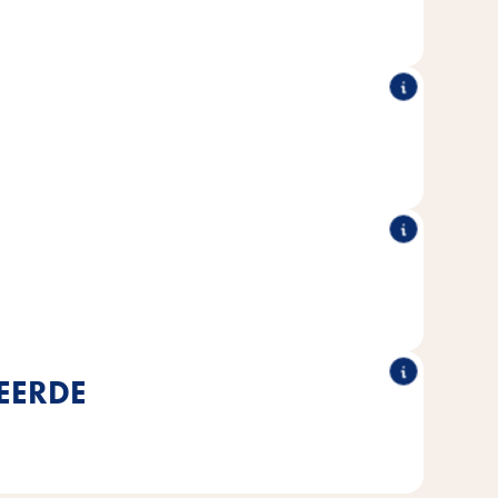
en vertrouwen te laten winnen.
 uit de hand worden gevoerd, ingevroren worden als een
ikt worden als smakelijke topping over het hoofdvoer.
®
egde suikers, kunstmatige
Alle Vitakraft® Jelly LOVERS
toffen of conserveringsmiddelen.
EERDE
luitend MSC-gecertificeerde vis uit duurzame visserijen
gebruikt.