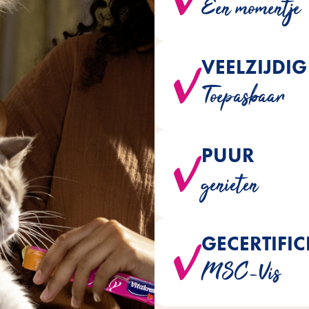
Een momentje
katt
VEELZIJDIG
Alle varianten kunnen direct
Toepasbaar
verfrissend ijsje of gebru
PUUR
worden bereid zonder toegevo
genieten
kleurs
GECERTIFIC
Voor de visvariant wordt uits
MSC-Vis