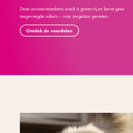
Deze onweerstaanbare snack is graanvrij en bevat geen
toegevoegde suikers – voor zorgeloos genieten.
Ontdek de voordelen