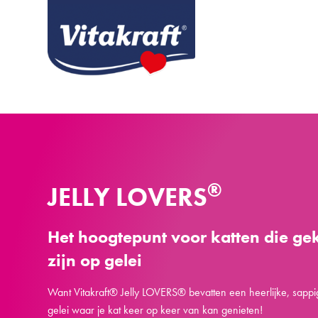
®
JELLY LOVERS
Het hoogtepunt voor katten die ge
zijn op gelei
Want Vitakraft® Jelly LOVERS® bevatten een heerlijke, sapp
gelei waar je kat keer op keer van kan genieten!