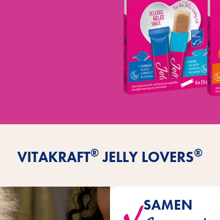
®
®
VITAKRAFT
JELLY LOVERS
SAMEN
direct uit de hand geven – i