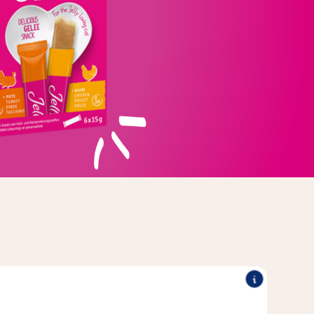
®
®
deaal om ook schuwe
Jelly LOVERS
Je kunt de Vitakraft