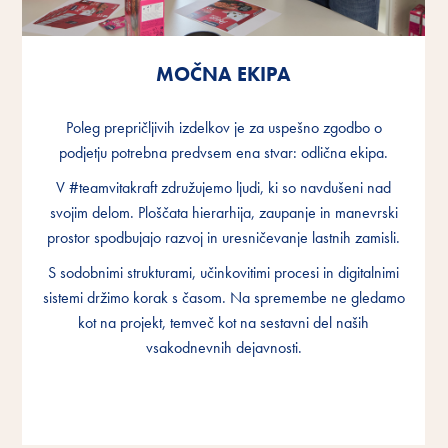
MOČNA EKIPA
MOČNA EKIPA
MOČNA EKIPA
Poleg prepričljivih izdelkov je za uspešno zgodbo o
Poleg prepričljivih izdelkov je za uspešno zgodbo o
Poleg prepričljivih izdelkov je za uspešno zgodbo o
podjetju potrebna predvsem ena stvar: odlična ekipa.
podjetju potrebna predvsem ena stvar: odlična ekipa.
podjetju potrebna predvsem ena stvar: odlična ekipa.
V #teamvitakraft združujemo ljudi, ki so navdušeni nad
V #teamvitakraft združujemo ljudi, ki so navdušeni nad
V #teamvitakraft združujemo ljudi, ki so navdušeni nad
svojim delom. Ploščata hierarhija, zaupanje in manevrski
svojim delom. Ploščata hierarhija, zaupanje in manevrski
svojim delom. Ploščata hierarhija, zaupanje in manevrski
prostor spodbujajo razvoj in uresničevanje lastnih zamisli.
prostor spodbujajo razvoj in uresničevanje lastnih zamisli.
prostor spodbujajo razvoj in uresničevanje lastnih zamisli.
S sodobnimi strukturami, učinkovitimi procesi in digitalnimi
S sodobnimi strukturami, učinkovitimi procesi in digitalnimi
S sodobnimi strukturami, učinkovitimi procesi in digitalnimi
sistemi držimo korak s časom. Na spremembe ne gledamo
sistemi držimo korak s časom. Na spremembe ne gledamo
sistemi držimo korak s časom. Na spremembe ne gledamo
kot na projekt, temveč kot na sestavni del naših
kot na projekt, temveč kot na sestavni del naših
kot na projekt, temveč kot na sestavni del naših
vsakodnevnih dejavnosti.
vsakodnevnih dejavnosti.
vsakodnevnih dejavnosti.