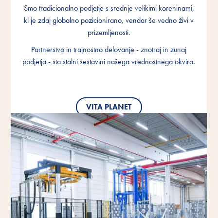
Smo tradicionalno podjetje s srednje velikimi koreninami,
Smo tradicionalno podjetje s srednje velikimi koreninami,
Smo tradicionalno podjetje s srednje velikimi koreninami,
ki je zdaj globalno pozicionirano, vendar še vedno živi v
ki je zdaj globalno pozicionirano, vendar še vedno živi v
ki je zdaj globalno pozicionirano, vendar še vedno živi v
prizemljenosti.
prizemljenosti.
prizemljenosti.
Partnerstvo in trajnostno delovanje - znotraj in zunaj
Partnerstvo in trajnostno delovanje - znotraj in zunaj
Partnerstvo in trajnostno delovanje - znotraj in zunaj
podjetja - sta stalni sestavini našega vrednostnega okvira.
podjetja - sta stalni sestavini našega vrednostnega okvira.
podjetja - sta stalni sestavini našega vrednostnega okvira.
VITA PLANET
VITA PLANET
VITA PLANET