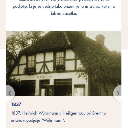
podjetje, ki je še vedno tako prizemljeno in srčno, kot smo
podjetje, ki je še vedno tako prizemljeno in srčno, kot smo
podjetje, ki je še vedno tako prizemljeno in srčno, kot smo
bili na začetku.
bili na začetku.
bili na začetku.
1837
1837: Heinrich Wührmann v Heiligenrodu pri Bremnu
ustanovi podjetje "Wührmann".