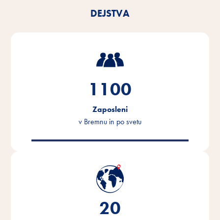
DEJSTVA
1100
Zaposleni
v Bremnu in po svetu
20