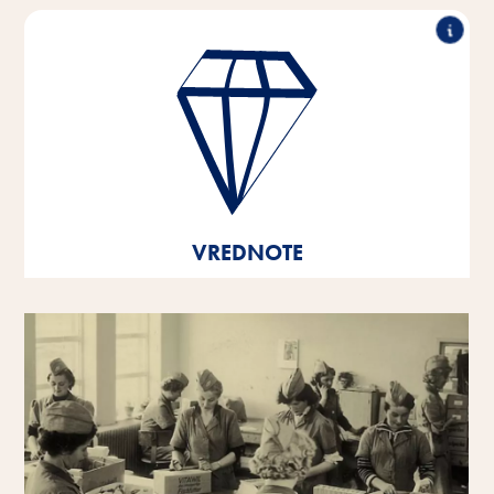
Izjemna uspešnost, partnersko sodelovanje,
inovativnost in odgovorno delovanje - to so stebri, na
katerih temeljijo vrednote našega podjetja.
Te temeljne vrednote so temelj in usmeritev naših misli
in dejanj ter nam pomagajo pri razvoju in rasti - tako
kot posameznim osebnostim kot tudi kot podjetju.
VREDNOTE