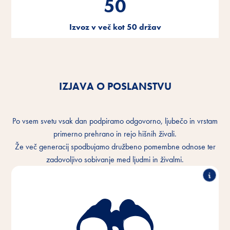
50
Izvoz v več kot 50 držav
po vsem svetu.
IZJAVA O POSLANSTVU
Po vsem svetu vsak dan podpiramo odgovorno, ljubečo in vrstam
primerno prehrano in rejo hišnih živali.
Že več generacij spodbujamo družbeno pomembne odnose ter
zadovoljivo sobivanje med ljudmi in živalmi.
Zavedamo se tesne vezi med ljudmi in živalmi ter
želimo to povezanost vsak dan izboljševati. V vsakem
živalskem domu in povsod po svetu.