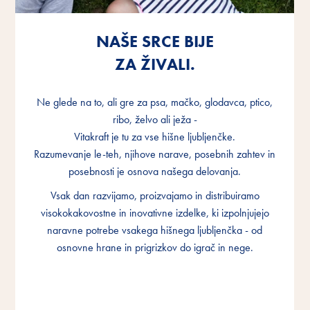
NAŠE SRCE BIJE
NAŠE SRCE BIJE
NAŠE SRCE BIJE
ZA ŽIVALI.
ZA ŽIVALI.
ZA ŽIVALI.
Ne glede na to, ali gre za psa, mačko, glodavca, ptico,
Ne glede na to, ali gre za psa, mačko, glodavca, ptico,
Ne glede na to, ali gre za psa, mačko, glodavca, ptico,
ribo, želvo ali ježa -
ribo, želvo ali ježa -
ribo, želvo ali ježa -
Vitakraft je tu za vse hišne ljubljenčke.
Vitakraft je tu za vse hišne ljubljenčke.
Vitakraft je tu za vse hišne ljubljenčke.
Razumevanje le-teh, njihove narave, posebnih zahtev in
Razumevanje le-teh, njihove narave, posebnih zahtev in
Razumevanje le-teh, njihove narave, posebnih zahtev in
posebnosti je osnova našega delovanja.
posebnosti je osnova našega delovanja.
posebnosti je osnova našega delovanja.
Vsak dan razvijamo, proizvajamo in distribuiramo
Vsak dan razvijamo, proizvajamo in distribuiramo
Vsak dan razvijamo, proizvajamo in distribuiramo
visokokakovostne in inovativne izdelke, ki izpolnjujejo
visokokakovostne in inovativne izdelke, ki izpolnjujejo
visokokakovostne in inovativne izdelke, ki izpolnjujejo
naravne potrebe vsakega hišnega ljubljenčka - od
naravne potrebe vsakega hišnega ljubljenčka - od
naravne potrebe vsakega hišnega ljubljenčka - od
osnovne hrane in prigrizkov do igrač in nege.
osnovne hrane in prigrizkov do igrač in nege.
osnovne hrane in prigrizkov do igrač in nege.