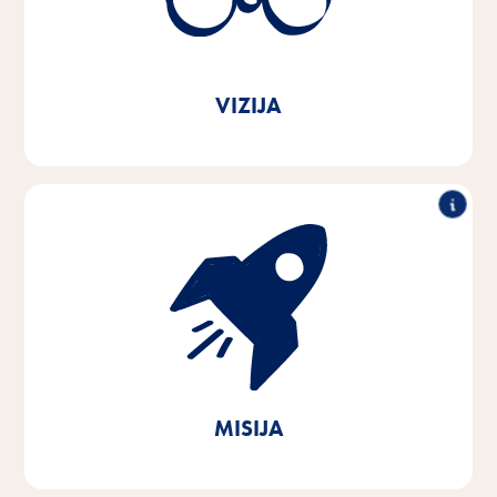
Zvesti sporočilu naše blagovne znamke
Vitakraft. Iz ljubezni.
VIZIJA
S strastjo in empatijo do potreb hišnih ljubljenčkov in
njihovih lastnikov razvijamo, proizvajamo in
distribuiramo inovativne, visokokakovostne in na
potrebah temelječe izdelke. S trajnostnim delovanjem
prispevamo k ohranjanju pomembnih naravnih virov.
MISIJA