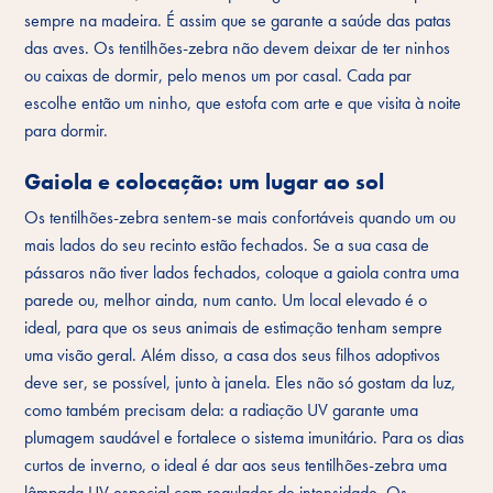
sempre na madeira. É assim que se garante a saúde das patas
das aves. Os tentilhões-zebra não devem deixar de ter ninhos
ou caixas de dormir, pelo menos um por casal. Cada par
escolhe então um ninho, que estofa com arte e que visita à noite
para dormir.
Gaiola e colocação: um lugar ao sol
Os tentilhões-zebra sentem-se mais confortáveis quando um ou
mais lados do seu recinto estão fechados. Se a sua casa de
pássaros não tiver lados fechados, coloque a gaiola contra uma
parede ou, melhor ainda, num canto. Um local elevado é o
ideal, para que os seus animais de estimação tenham sempre
uma visão geral. Além disso, a casa dos seus filhos adoptivos
deve ser, se possível, junto à janela. Eles não só gostam da luz,
como também precisam dela: a radiação UV garante uma
plumagem saudável e fortalece o sistema imunitário. Para os dias
curtos de inverno, o ideal é dar aos seus tentilhões-zebra uma
lâmpada UV especial com regulador de intensidade. Os