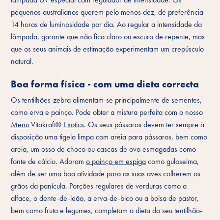
pequenos australianos querem pelo menos dez, de preferência
14 horas de luminosidade por dia. Ao regular a intensidade da
lâmpada, garante que não fica claro ou escuro de repente, mas
que os seus animais de estimação experimentam um crepúsculo
natural.
Boa forma física - com uma dieta correcta
Os tentilhões-zebra alimentam-se principalmente de sementes,
como erva e painço. Pode obter a mistura perfeita com o nosso
Menu
Vitakraft®
Exotics
. Os seus pássaros devem ter sempre à
disposição uma tigela limpa com areia para pássaros, bem como
areia, um osso de choco ou cascas de ovo esmagadas como
fonte de cálcio. Adoram
o painço em espiga
como guloseima,
além de ser uma boa atividade para as suas aves colherem os
grãos da panícula. Porções regulares de verduras como a
alface, o dente-de-leão, a erva-de-bico ou a bolsa de pastor,
bem como fruta e legumes, completam a dieta do seu tentilhão-