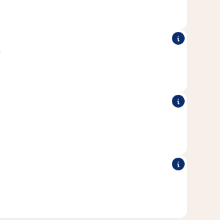
A
-6 favoriscono la salute della pelle e la bellezza del pelo
del cane.
®
niera naturale senza l'aggiunta di zuccheri,
Tutti i Vitakraft
oranti e conservanti artificiali.
i produzione sostenibile con elettricità verde e un proprio
 di trattamento delle acque reflue.