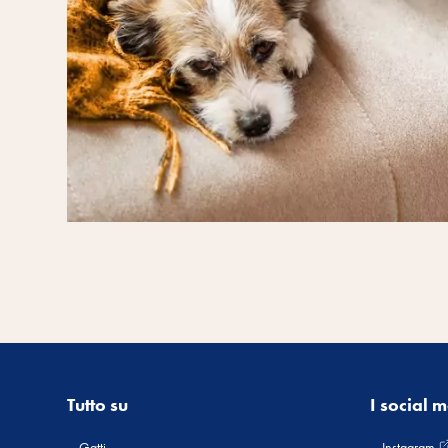
Tutto su
I social 
Gatti
Instagram