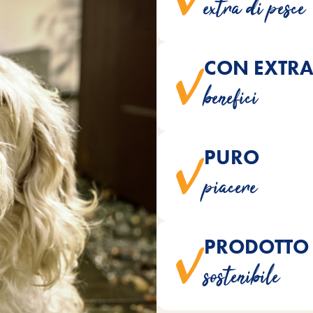
extra di pesce
CON EXTR
Gli acidi grassi naturali omega
benefici
PURO
Fish Stick sono realizzati in ma
piacere
col
PRODOTTO
Realizzato in uno stabilimento d
sostenibile
impianto