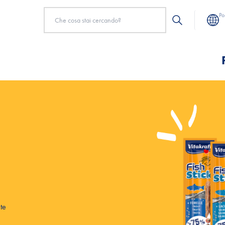
Po
te