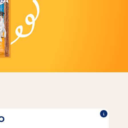
O
®
gono oltre il 75% di puro pesce.
I Vitakraft