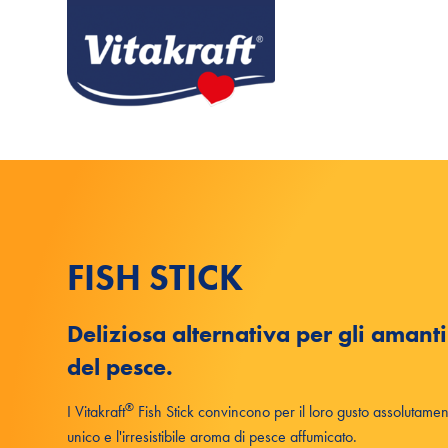
FISH STICK
Deliziosa alternativa per gli amanti
del pesce.
®
I Vitakraft
Fish Stick convincono per il loro gusto assolutamen
unico e l'irresistibile aroma di pesce affumicato.