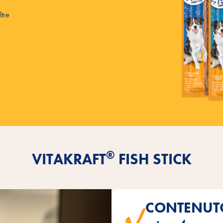
ltre
®
VITAKRAFT
FISH STICK
CONTENUT
Fish Stick conten