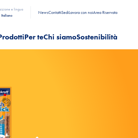
sizione e lingua
News
Contatti
Sedi
Lavora con noi
Area Riservata
Italiano
Prodotti
Per te
Chi siamo
Sostenibilità