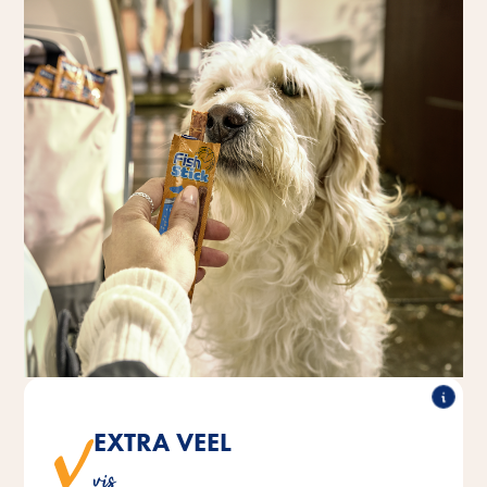
EXTRA VEEL
®
Fish Sticks bevatten meer dan 75% pure vis.
Vitakraft
vis