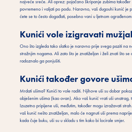
najveće sreće. Ali oprez: pojačano škripanje zubima također m
povremeno i valjati po podu. Naravno, vaš dugouhi kunić je p
ćete se to često događati, posebno vani u ljetnom ograđenom
Kunići vole izigravati mužja
Ono što izgleda tako slatko je naravno prije svega paziti na ne
stražnjim nogama. Ali zato što je znatiželjan i želi znati što se
radoznalo ga ponjušiti.
Kunići također govore ušim
Mrdati ušima? Kunići to vole raditi. Njihove uši su dobar pok
obješenim ušima (kao ovan). Ako vaš kunić vrati uši unatrag, 
Izuzetno pripijene uši, međutim, također mogu izražavati strah
vaš kunić nešto znatiželjan, malo će nagnuti uši prema naprije
kada čuje buku, uši su u skladu s tim kako bi locirale smjer.