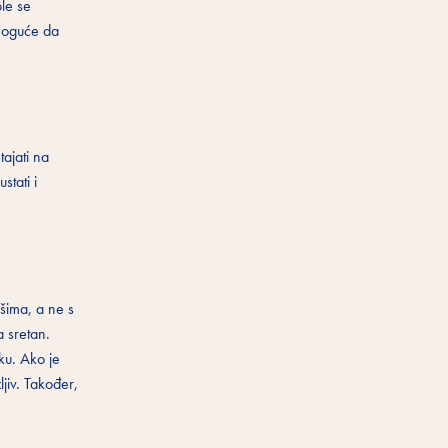
ole se
 moguće da
tajati na
stati i
ušima, a ne s
a sretan.
ku. Ako je
jiv. Također,