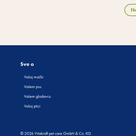
N
Sve o
Vašoj mački
Vašem psu
Vašem glodavcu
Vašoj ptici
© 2026 Vitakraft pet care GmbH & Co. KG