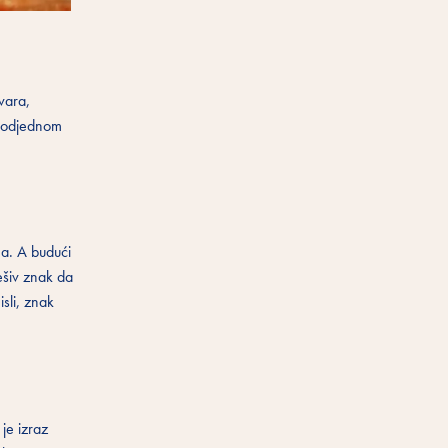
ovara,
se odjednom
ma. A budući
rešiv znak da
isli, znak
 je izraz