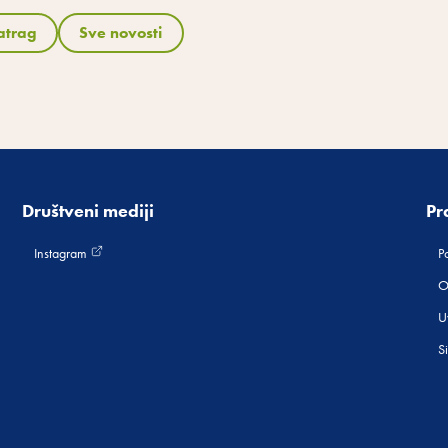
atrag
Sve novosti
Društveni mediji
Pr
Instagram
Po
O
Uv
S