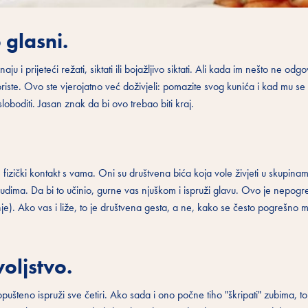
o glasni.
i prijeteći režati, siktati ili bojažljivo siktati. Ali kada im nešto ne odg
koriste. Ovo ste vjerojatno već doživjeli: pomazite svog kunića i kad mu 
loboditi. Jasan znak da bi ovo trebao biti kraj.
 fizički kontakt s vama. Oni su društvena bića koja vole živjeti u skupina
 ljudima. Da bi to učinio, gurne vas njuškom i ispruži glavu. Ovo je nepog
je). Ako vas i liže, to je društvena gesta, a ne, kako se često pogrešno m
oljstvo.
pušteno ispruži sve četiri. Ako sada i ono počne tiho "škripati" zubima, to