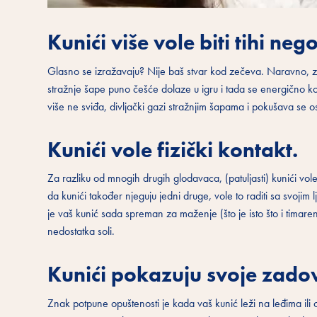
Kunići više vole biti tihi neg
Glasno se izražavaju? Nije baš stvar kod zečeva. Naravno, znaju 
stražnje šape puno češće dolaze u igru ​​i tada se energično 
više ne sviđa, divljački gazi stražnjim šapama i pokušava se os
Kunići vole fizički kontakt.
Za razliku od mnogih drugih glodavaca, (patuljasti) kunići vole
da kunići također njeguju jedni druge, vole to raditi sa svojim
je vaš kunić sada spreman za maženje (što je isto što i timaren
nedostatka soli.
Kunići pokazuju svoje zadov
Znak potpune opuštenosti je kada vaš kunić leži na leđima ili o