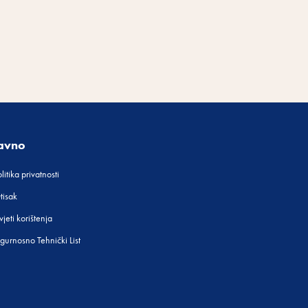
avno
litika privatnosti
tisak
jeti korištenja
igurnosno Tehnički List