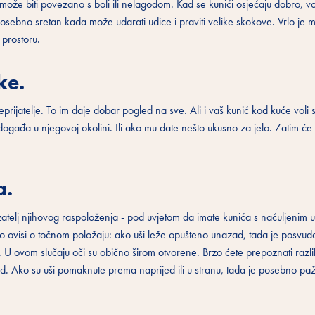
ože biti povezano s boli ili nelagodom. Kad se kunići osjećaju dobro, v
osebno sretan kada može udarati udice i praviti velike skokove. Vrlo je
 prostoru.
ke.
prijatelje. To im daje dobar pogled na sve. Ali i vaš kunić kod kuće voli s
 događa u njegovoj okolini. Ili ako mu date nešto ukusno za jelo. Zatim će u
a.
azatelj njihovog raspoloženja - pod uvjetom da imate kunića s naćuljenim 
to ovisi o točnom položaju: ako uši leže opušteno unazad, tada je posvud
. U ovom slučaju oči su obično širom otvorene. Brzo ćete prepoznati razli
d. Ako su uši pomaknute prema naprijed ili u stranu, tada je posebno pažl