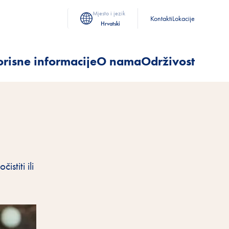
Mjesto i jezik
Kontakti
Lokacije
Hrvatski
risne informacije
O nama
Održivost
stiti ili