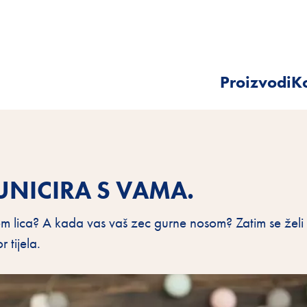
Proizvodi
Ko
NICIRA S VAMA.
em lica? A kada vas vaš zec gurne nosom? Zatim se želi oči
 tijela.