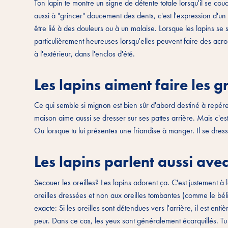
Ton lapin te montre un signe de détente totale lorsqu'il se co
aussi à "grincer" doucement des dents, c'est l'expression d'u
être lié à des douleurs ou à un malaise. Lorsque les lapins se se
particulièrement heureuses lorsqu'elles peuvent faire des acroba
à l'extérieur, dans l'enclos d'été.
Les lapins aiment faire les g
Ce qui semble si mignon est bien sûr d'abord destiné à repére
maison aime aussi se dresser sur ses pattes arrière. Mais c'est
Ou lorsque tu lui présentes une friandise à manger. Il se dresse
Les lapins parlent aussi avec 
Secouer les oreilles? Les lapins adorent ça. C'est justement à l
oreilles dressées et non aux oreilles tombantes (comme le bélie
exacte: Si les oreilles sont détendues vers l'arrière, il est ent
peur. Dans ce cas, les yeux sont généralement écarquillés. Tu 