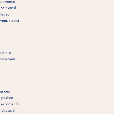
l commence
peut aussi
lles sont
vent, surtout
pin à la
ironnement.
pin aux
 position
i exprimer la
 chose, il