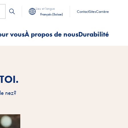
Lieu et langue
Contact
Sites
Carrière
Français (Suisse)
our vous
À propos de nous
Durabilité
TOI.
 de nez?