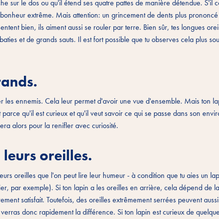
uche sur le dos ou qu'il étend ses quatre pattes de manière détendue. S'i
n bonheur extrême. Mais attention: un grincement de dents plus prononcé 
ntent bien, ils aiment aussi se rouler par terre. Bien sûr, tes longues orei
ties et de grands sauts. Il est fort possible que tu observes cela plus sou
rands.
r les ennemis. Cela leur permet d'avoir une vue d'ensemble. Mais ton la
 parce qu'il est curieux et qu'il veut savoir ce qui se passe dans son env
ra alors pour la renifler avec curiosité.
leurs oreilles.
eurs oreilles que l'on peut lire leur humeur - à condition que tu aies un la
r, par exemple). Si ton lapin a les oreilles en arrière, cela dépend de la
ièrement satisfait. Toutefois, des oreilles extrêmement serrées peuvent auss
verras donc rapidement la différence. Si ton lapin est curieux de quelque