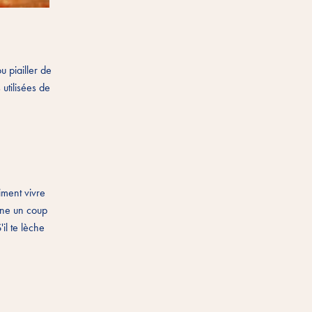
u piailler de
 utilisées de
iment vivre
onne un coup
'il te lèche