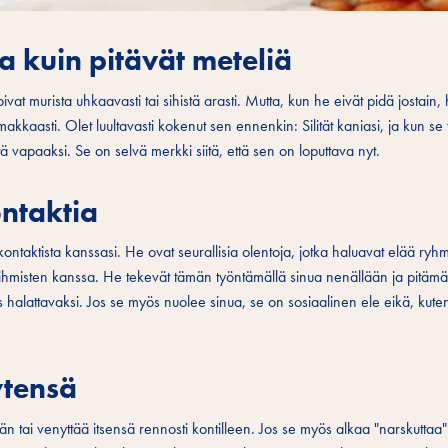
a kuin pitävät meteliä
vat murista uhkaavasti tai sihistä arasti. Mutta, kun he eivät pidä jostain,
makkaasti. Olet luultavasti kokenut sen ennenkin: Silität kaniasi, ja kun se
stä vapaaksi. Se on selvä merkki siitä, että sen on loputtava nyt.
ontaktia
 kontaktista kanssasi. He ovat seurallisia olentoja, jotka haluavat elää ryh
 ihmisten kanssa. He tekevät tämän työntämällä sinua nenällään ja pitäm
s halattavaksi. Jos se myös nuolee sinua, se on sosiaalinen ele eikä, kute
ytensä
än tai venyttää itsensä rennosti kontilleen. Jos se myös alkaa "narskutta