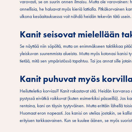
varovasti, se on suurin onnen ilmaisu. Mutta ole varovainen: h
onnellisia, he haluavat myös kieriä lattialla. Pitkäkorvainen kan
ulkona kesäaitauksessa voit nähdä heidän tekevän tätä usein.
Kanit seisovat mielellään ta
Se näyttää niin söpöltä, mutta on enimmäkseen taktiikkaa pitää
yleiskuvan suuremmista alueista. Mutta myös kotonasi kanisi tykk
tietää, mitä sen ympäristössä tapahtuu. Tai jos annat sille jotai
Kanit puhuvat myös korvill
Heilutteletko korviasi? Kanit rakastavat sitä. Heidän korvansa o
pystyssä eivätkä roikkuvat (kuten esimerkiksi pässeillä). Jos k
rentoina, kani on täysin tyytyväinen. Mutta erittäin lähellä tois
Huomaat eron nopeasti. Jos kanisi on utelias jostakin, se kalli
erityisen tarkkaavainen. Kun se kuulee äänen, se myös suori