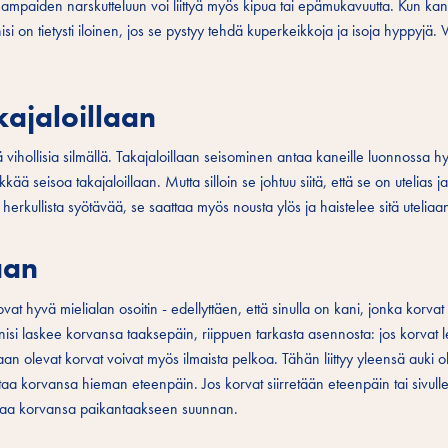
ampaiden narskutteluun voi liittyä myös kipua tai epämukavuutta. Kun kani
isi on tietysti iloinen, jos se pystyy tehdä kuperkeikkoja ja isoja hyppyjä. 
kajaloillaan
 vihollisia silmällä. Takajaloillaan seisominen antaa kaneille luonnossa h
ää seisoa takajaloillaan. Mutta silloin se johtuu siitä, että se on utelias j
n herkullista syötävää, se saattaa myös nousta ylös ja haistelee sitä uteliaa
aan
vat hyvä mielialan osoitin - edellyttäen, että sinulla on kani, jonka korvat
anisi laskee korvansa taaksepäin, riippuen tarkasta asennosta: jos korvat 
iaan olevat korvat voivat myös ilmaista pelkoa. Tähän liittyy yleensä auki ol
staa korvansa hieman eteenpäin. Jos korvat siirretään eteenpäin tai sivull
staa korvansa paikantaakseen suunnan.