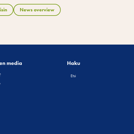
isin
News overview
nen media
Haku
Etsi