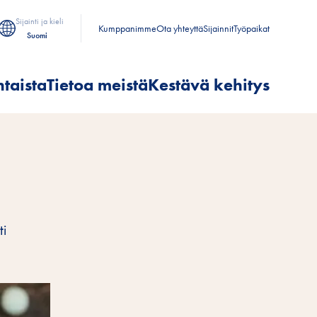
Sijainti ja kieli
Kumppanimme
Ota yhteyttä
Sijainnit
Työpaikat
Suomi
taista
Tietoa meistä
Kestävä kehitys
ti