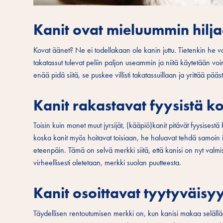
Kanit ovat mieluummin hilja
Kovat äänet? Ne ei todellakaan ole kanin juttu. Tietenkin he voi
takatassut tulevat peliin paljon useammin ja niitä käytetään voi
enää pidä siitä, se puskee villisti takatassuillaan ja yrittää pää
Kanit rakastavat fyysistä k
Toisin kuin monet muut jyrsijät, (kääpiö)kanit pitävät fyysisestä
koska kanit myös hoitavat toisiaan, he haluavat tehdä samoin
eteenpäin. Tämä on selvä merkki siitä, että kanisi on nyt valmi
virheellisesti oletetaan, merkki suolan puutteesta.
Kanit osoittavat tyytyväisy
Täydellisen rentoutumisen merkki on, kun kanisi makaa selällä