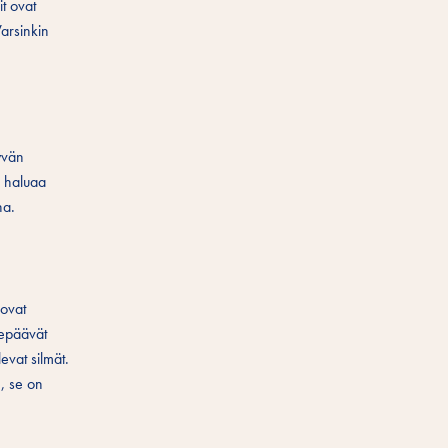
t ovat
Varsinkin
yvän
a haluaa
na.
 ovat
lepäävät
evat silmät.
e, se on