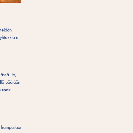
 heidän
 yhtäkkiä ei
mässä. Ja,
ällä päätään
n usein
a" hampaitaan