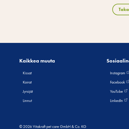
Taka
Kaikkea muuta
Sosiaali
Kissat
Instagram
Koirat
Facebook
Jyrsijät
YouTube
Linnut
LinkedIn
© 2026 Vitakraft pet care GmbH & Co. KG