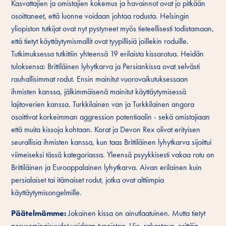
Kasvattajien ja omistajien kokemus ja havainnot ovat jo pitkään
osoittaneet, että luonne voidaan johtaa rodusta. Helsingin
yliopiston tutkijat ovat nyt pystyneet myös tieteellisesti todistamaan,
että tietyt käyttäytymismallit ovat tyypillisiä joillekin roduille.
Tutkimuksessa tutkittiin yhteensä 19 erilaista kissarotua. Heidän
tuloksensa: Brittiläinen lyhytkarva ja Persiankissa ovat selvästi
rauhallisimmat rodut. Ensin mainitut vuorovaikutuksessaan
ihmisten kanssa, jälkimmäisenä mainitut käyttäytymisessä
lajitoverien kanssa. Turkkilainen van ja Turkkilainen angora
osoittivat korkeimman aggression potentiaalin - sekä omistajiaan
että muita kissoja kohtaan. Korat ja Devon Rex olivat erityisen
seurallisia ihmisten kanssa, kun taas Brittiläinen lyhytkarva sijoittui
viimeiseksi tässä kategoriassa. Yleensä psyykkisesti vakaa rotu on
Brittiläinen ja Eurooppalainen lyhytkarva. Aivan erilainen kuin
persialaiset tai itämaiset rodut, jotka ovat alttiimpia
käyttäytymisongelmille.
Päätelmämme:
Jokainen kissa on ainutlaatuinen. Mutta tietyt
perusominaisuudet voidaan tunnistaa. Ujo, rakastava, erittäin