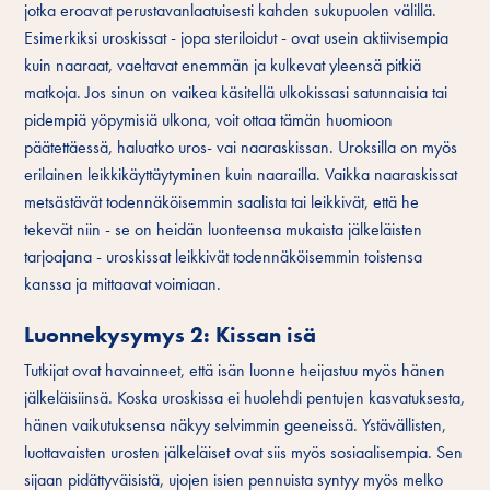
jotka eroavat perustavanlaatuisesti kahden sukupuolen välillä.
Esimerkiksi uroskissat - jopa steriloidut - ovat usein aktiivisempia
kuin naaraat, vaeltavat enemmän ja kulkevat yleensä pitkiä
matkoja. Jos sinun on vaikea käsitellä ulkokissasi satunnaisia tai
pidempiä yöpymisiä ulkona, voit ottaa tämän huomioon
päätettäessä, haluatko uros- vai naaraskissan. Uroksilla on myös
erilainen leikkikäyttäytyminen kuin naarailla. Vaikka naaraskissat
metsästävät todennäköisemmin saalista tai leikkivät, että he
tekevät niin - se on heidän luonteensa mukaista jälkeläisten
tarjoajana - uroskissat leikkivät todennäköisemmin toistensa
kanssa ja mittaavat voimiaan.
Luonnekysymys 2: Kissan isä
Tutkijat ovat havainneet, että isän luonne heijastuu myös hänen
jälkeläisiinsä. Koska uroskissa ei huolehdi pentujen kasvatuksesta,
hänen vaikutuksensa näkyy selvimmin geeneissä. Ystävällisten,
luottavaisten urosten jälkeläiset ovat siis myös sosiaalisempia. Sen
sijaan pidättyväisistä, ujojen isien pennuista syntyy myös melko