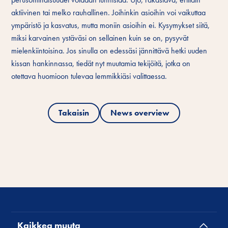
aktiivinen tai melko rauhallinen. Joihinkin asioihin voi vaikuttaa
ympäristö ja kasvatus, mutta moniin asioihin ei. Kysymykset siitä,
miksi karvainen ystäväsi on sellainen kuin se on, pysyvät
mielenkiintoisina. Jos sinulla on edessäsi jännittävä hetki uuden
kissan hankinnassa, tiedät nyt muutamia tekijöitä, jotka on
otettava huomioon tulevaa lemmikkiäsi valittaessa.
Takaisin
News overview
Kaikkea muuta