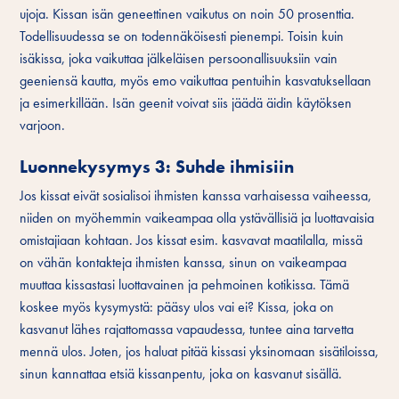
ujoja. Kissan isän geneettinen vaikutus on noin 50 prosenttia.
Todellisuudessa se on todennäköisesti pienempi. Toisin kuin
isäkissa, joka vaikuttaa jälkeläisen persoonallisuuksiin vain
geeniensä kautta, myös emo vaikuttaa pentuihin kasvatuksellaan
ja esimerkillään. Isän geenit voivat siis jäädä äidin käytöksen
varjoon.
Luonnekysymys 3: Suhde ihmisiin
Jos kissat eivät sosialisoi ihmisten kanssa varhaisessa vaiheessa,
niiden on myöhemmin vaikeampaa olla ystävällisiä ja luottavaisia
omistajiaan kohtaan. Jos kissat esim. kasvavat maatilalla, missä
on vähän kontakteja ihmisten kanssa, sinun on vaikeampaa
muuttaa kissastasi luottavainen ja pehmoinen kotikissa. Tämä
koskee myös kysymystä: pääsy ulos vai ei? Kissa, joka on
kasvanut lähes rajattomassa vapaudessa, tuntee aina tarvetta
mennä ulos. Joten, jos haluat pitää kissasi yksinomaan sisätiloissa,
sinun kannattaa etsiä kissanpentu, joka on kasvanut sisällä.