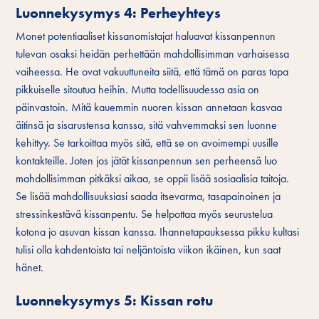
Luonnekysymys 4: Perheyhteys
Monet potentiaaliset kissanomistajat haluavat kissanpennun
tulevan osaksi heidän perhettään mahdollisimman varhaisessa
vaiheessa. He ovat vakuuttuneita siitä, että tämä on paras tapa
pikkuiselle sitoutua heihin. Mutta todellisuudessa asia on
päinvastoin. Mitä kauemmin nuoren kissan annetaan kasvaa
äitinsä ja sisarustensa kanssa, sitä vahvemmaksi sen luonne
kehittyy. Se tarkoittaa myös sitä, että se on avoimempi uusille
kontakteille. Joten jos jätät kissanpennun sen perheensä luo
mahdollisimman pitkäksi aikaa, se oppii lisää sosiaalisia taitoja.
Se lisää mahdollisuuksiasi saada itsevarma, tasapainoinen ja
stressinkestävä kissanpentu. Se helpottaa myös seurustelua
kotona jo asuvan kissan kanssa. Ihannetapauksessa pikku kultasi
tulisi olla kahdentoista tai neljäntoista viikon ikäinen, kun saat
hänet.
Luonnekysymys 5: Kissan rotu