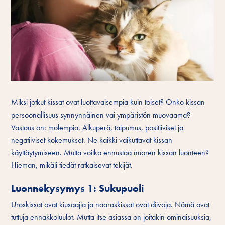
Miksi jotkut kissat ovat luottavaisempia kuin toiset? Onko kissan
persoonallisuus synnynnäinen vai ympäristön muovaama?
Vastaus on: molempia. Alkuperä, taipumus, positiiviset ja
negatiiviset kokemukset. Ne kaikki vaikuttavat kissan
käyttäytymiseen. Mutta voitko ennustaa nuoren kissan luonteen?
Hieman, mikäli tiedät ratkaisevat tekijät.
Luonnekysymys 1: Sukupuoli
Uroskissat ovat kiusaajia ja naaraskissat ovat diivoja. Nämä ovat
tuttuja ennakkoluulot. Mutta itse asiassa on joitakin ominaisuuksia,