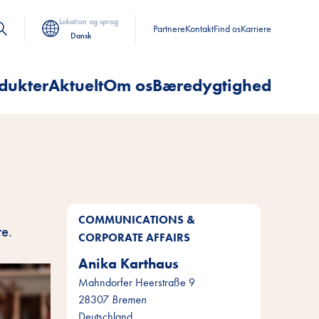
Lokation og sprog
Partnere
Kontakt
Find os
Karriere
Dansk
dukter
Aktuelt
Om os
Bæredygtighed
COMMUNICATIONS &
re.
CORPORATE AFFAIRS
Anika Karthaus
Mahndorfer Heerstraße 9
28307
Bremen
Deutschland