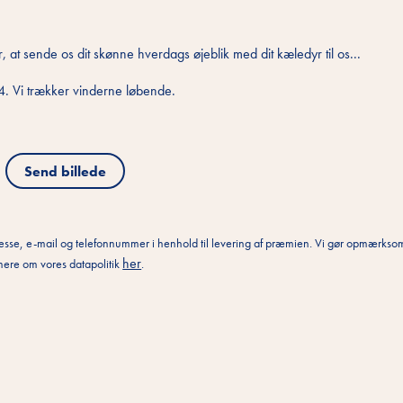
, at sende os dit skønne hverdags øjeblik med dit kæledyr til os...
24. Vi trækker vinderne løbende.
Send billede
esse, e-mail og telefonnummer i henhold til levering af præmien. Vi gør opmærksom
her
s mere om vores datapolitik
.