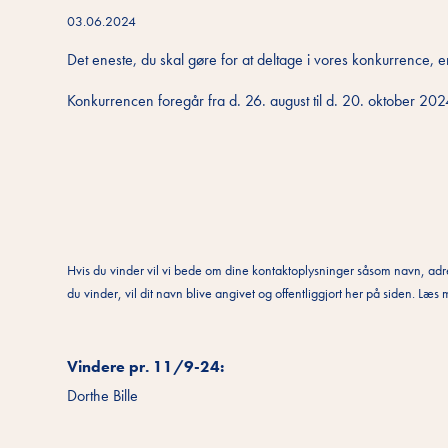
03.06.2024
Det eneste, du skal gøre for at deltage i vores konkurrence, er
Konkurrencen foregår fra d. 26. august til d. 20. oktober 20
Hvis du vinder vil vi bede om dine kontaktoplysninger såsom navn, adr
du vinder, vil dit navn blive angivet og offentliggjort her på siden. Læ
Vindere pr. 11/9-24:
Dorthe Bille