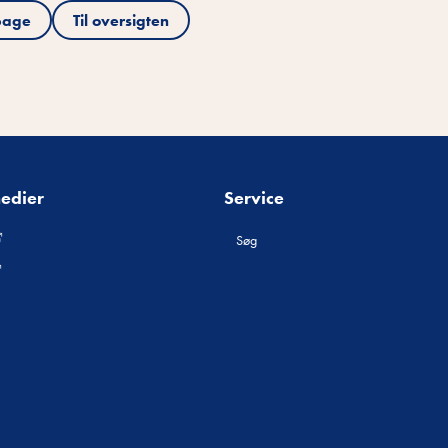
bage
Til oversigten
medier
Service
Søg