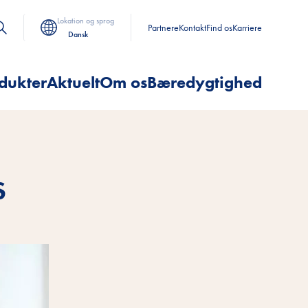
Lokation og sprog
Partnere
Kontakt
Find os
Karriere
Dansk
dukter
Aktuelt
Om os
Bæredygtighed
S