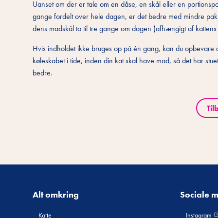
Uanset om der er tale om en dåse, en skål eller en portionspos
gange fordelt over hele dagen, er det bedre med mindre pakni
dens madskål to til tre gange om dagen (afhængigt af kattens
Hvis indholdet ikke bruges op på én gang, kan du opbevare de
køleskabet i tide, inden din kat skal have mad, så det har st
bedre.
Til
Alt omkring
Sociale 
Katte
Instagram