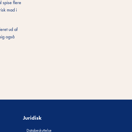
 spise flere
risk mad i
eret ud af
sig også
Juridisk
Databeskyttelse