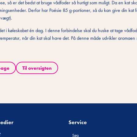
e, så er det bedst at bruge vådfoder så hurtigt som muligt. Da en kat skal
ngsenheder. Derfor har Poésie 85 g-portioner, så du kan give din kat f
 vægt).
t i køleskabet én dag. I denne forbindelse skal du huske at tage vådfod
uetemperatur, når din kat skal have det. På denne måde udvikler aromaen 
bage
Til oversigten
medier
Service
Søg