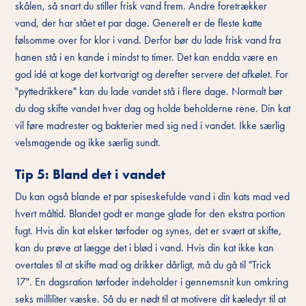
skålen, så snart du stiller frisk vand frem. Andre foretrækker
vand, der har stået et par dage. Generelt er de fleste katte
følsomme over for klor i vand. Derfor bør du lade frisk vand fra
hanen stå i en kande i mindst to timer. Det kan endda være en
god idé at koge det kortvarigt og derefter servere det afkølet. For
"pyttedrikkere" kan du lade vandet stå i flere dage. Normalt bør
du dog skifte vandet hver dag og holde beholderne rene. Din kat
vil føre madrester og bakterier med sig ned i vandet. Ikke særlig
velsmagende og ikke særlig sundt.
Tip 5: Bland det i vandet
Du kan også blande et par spiseskefulde vand i din kats mad ved
hvert måltid. Blandet godt er mange glade for den ekstra portion
fugt. Hvis din kat elsker tørfoder og synes, det er svært at skifte,
kan du prøve at lægge det i blød i vand. Hvis din kat ikke kan
overtales til at skifte mad og drikker dårligt, må du gå til "Trick
17". En dagsration tørfoder indeholder i gennemsnit kun omkring
seks milliliter væske. Så du er nødt til at motivere dit kæledyr til at