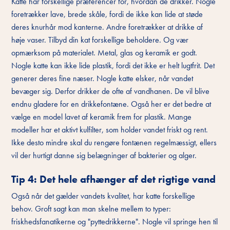
Katte har forskellige præferencer for, hvordan de drikker. Nogle
foretrækker lave, brede skåle, fordi de ikke kan lide at støde
deres knurhår mod kanterne. Andre foretrækker at drikke af
høje vaser. Tilbyd din kat forskellige beholdere. Og vær
opmærksom på materialet. Metal, glas og keramik er godt.
Nogle katte kan ikke lide plastik, fordi det ikke er helt lugtfrit. Det
generer deres fine næser. Nogle katte elsker, når vandet
bevæger sig. Derfor drikker de ofte af vandhanen. De vil blive
endnu gladere for en drikkefontæne. Også her er det bedre at
vælge en model lavet af keramik frem for plastik. Mange
modeller har et aktivt kulfilter, som holder vandet friskt og rent.
Ikke desto mindre skal du rengøre fontænen regelmæssigt, ellers
vil der hurtigt danne sig belægninger af bakterier og alger.
Tip 4: Det hele afhænger af det rigtige vand
Også når det gælder vandets kvalitet, har katte forskellige
behov. Groft sagt kan man skelne mellem to typer:
friskhedsfanatikerne og "pyttedrikkerne". Nogle vil springe hen til