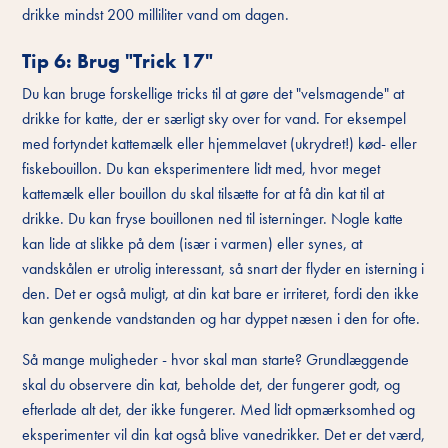
drikke mindst 200 milliliter vand om dagen.
Tip 6: Brug "Trick 17"
Du kan bruge forskellige tricks til at gøre det "velsmagende" at
drikke for katte, der er særligt sky over for vand. For eksempel
med fortyndet kattemælk eller hjemmelavet (ukrydret!) kød- eller
fiskebouillon. Du kan eksperimentere lidt med, hvor meget
kattemælk eller bouillon du skal tilsætte for at få din kat til at
drikke. Du kan fryse bouillonen ned til isterninger. Nogle katte
kan lide at slikke på dem (især i varmen) eller synes, at
vandskålen er utrolig interessant, så snart der flyder en isterning i
den. Det er også muligt, at din kat bare er irriteret, fordi den ikke
kan genkende vandstanden og har dyppet næsen i den for ofte.
Så mange muligheder - hvor skal man starte? Grundlæggende
skal du observere din kat, beholde det, der fungerer godt, og
efterlade alt det, der ikke fungerer. Med lidt opmærksomhed og
eksperimenter vil din kat også blive vanedrikker. Det er det værd,