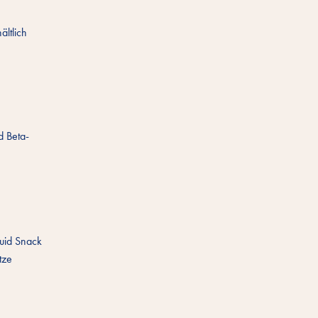
ältlich
d Beta-
quid Snack
tze