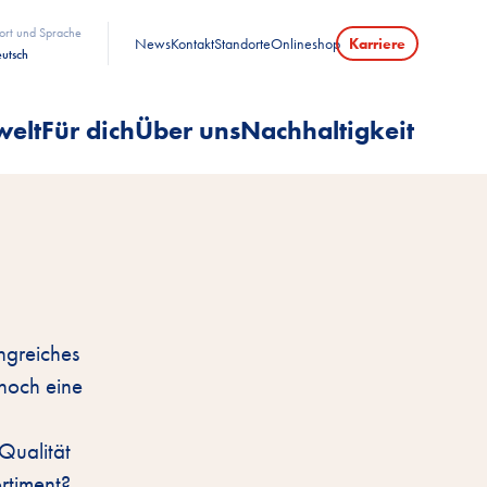
ort und Sprache
News
Kontakt
Standorte
Onlineshop
Karriere
utsch
welt
Für dich
Über uns
Nachhaltigkeit
ngreiches
 noch eine
Qualität
ortiment?