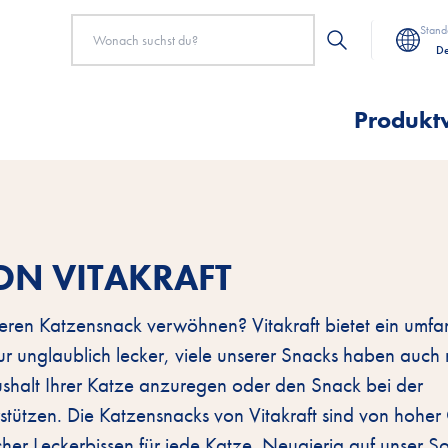
Stand
De
Produkt
ON VITAKRAFT
keren Katzensnack verwöhnen? Vitakraft bietet ein umfa
nur unglaublich lecker, viele unserer Snacks haben auch
aushalt Ihrer Katze anzuregen oder den Snack bei der
tützen. Die Katzensnacks von Vitakraft sind von hoher 
cher Leckerbissen für jede Katze. Neugierig auf unser S