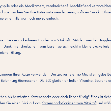
mungspille oder ein Medikament, verabreichen? Anschließend verabreichen
nd überraschen Sie Ihre Katze mit einem leckeren, saftigen Snack. Ohne
hme einer Pille war noch nie so einfach.
ren Sie die zuckerfreien
Triggles von Vitakraft
! Mit den weichen Triggle
. Dank ihrer dreifachen Form lassen sie sich leicht in kleine Stücke tei
eiche Füllung.
ainieren Ihrer Katze verwenden. Der zuckerfreie
Trio Mix
ist ein gutes Be
er Belohnung überraschen. Die Süßigkeiten enthalten Vitamine, Spurenel
en bis herzhaften Katzensnacks oder doch lieber flüssig? Eines ist siche
fen Sie einen Blick auf das
Katzensnack-Sortiment von Vitakraft
und wähl