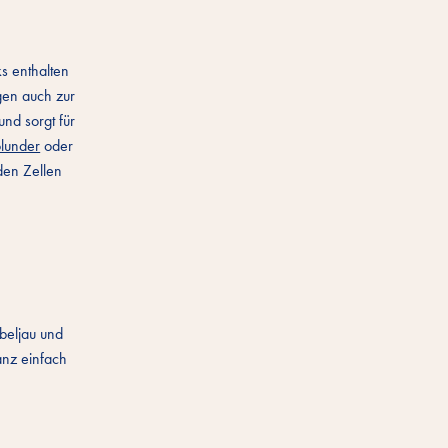
s enthalten
gen auch zur
nd sorgt für
lunder
oder
den Zellen
beljau und
anz einfach