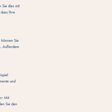
 Sie dies mit
 dass Ihre
s können Sie
len. Außerdem
ispiel
emente und
r: Mit
en Sie den