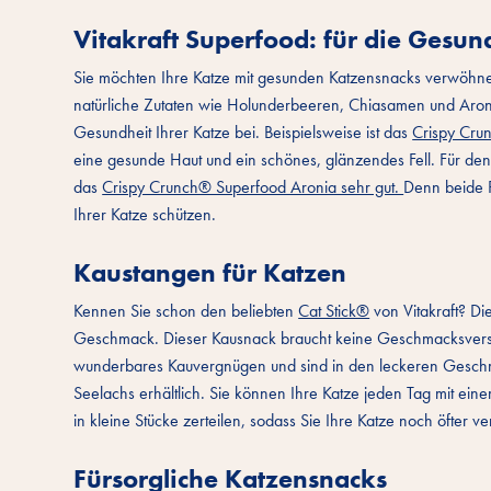
Vitakraft Superfood: für die Gesun
Sie möchten Ihre Katze mit gesunden Katzensnacks verwöhn
natürliche Zutaten wie Holunderbeeren, Chiasamen und Aronia
Gesundheit Ihrer Katze bei. Beispielsweise ist das
Crispy Cru
eine gesunde Haut und ein schönes, glänzendes Fell. Für den 
das
Crispy Crunch® Superfood Aronia sehr gut.
Denn beide P
Ihrer Katze schützen.
Kaustangen für Katzen
Kennen Sie schon den beliebten
Cat Stick®
von Vitakraft? Di
Geschmack. Dieser Kausnack braucht keine Geschmacksverstärk
wunderbares Kauvergnügen und sind in den leckeren Geschm
Seelachs erhältlich. Sie können Ihre Katze jeden Tag mit ei
in kleine Stücke zerteilen, sodass Sie Ihre Katze noch öfter
Fürsorgliche Katzensnacks