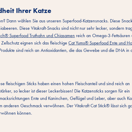
dheit Ihrer Katze
en? Dann wählen Sie aus unseren Superfood-Katzensnacks. Diese Snack
beeren. Diese Vitakraft-Snacks sind nicht nur sehr lecker, sondern tra
nch® Superfood Truthahn und Chiasamen
reich an Omega-3-Fettsäuren u
Zellschutz eignen sich das fleischige
Cat Yums® Superfood Ente und Ho
rodukte sind reich an Antioxidantien, die das Gewebe und die DNA in 
ese fleischigen Sticks haben einen hohen Fleischanteil und sind reich an
er, so lecker ist dieser Leckerbissen! Die Katzensticks sorgen für ein
acksrichtungen Ente und Kaninchen, Geflügel und Leber, aber auch Ka
nem anderen Geschmack verwöhnen. Der Vitakraft Cat Stick® lässt sich g
 verwöhnen können.