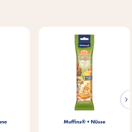
ane
Muffins® + Nüsse