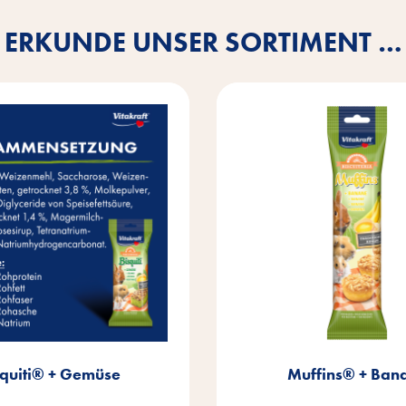
ERKUNDE UNSER SORTIMENT …
squiti® + Gemüse
Muffins® + Ban