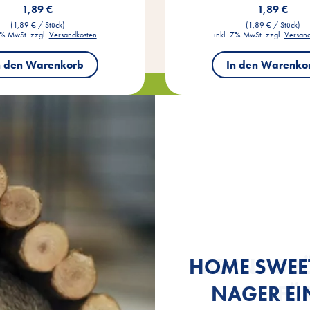
1,89 €
1,89 €
(1,89 € / Stück)
(1,89 € / Stück)
7% MwSt. zzgl.
Versandkosten
inkl. 7% MwSt. zzgl.
Versan
n den Warenkorb
In den Warenko
HOME SWEET
MEERSCHWE
MEERSCHWE
AB INS GR
AB INS GR
NAGER EI
SO HÄLTS
SO HÄLTS
ÜR
ÜR