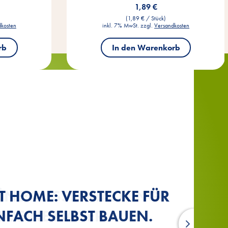
1,89 €
(1,89 € / Stück)
dkosten
inkl. 7% MwSt. zzgl.
Versandkosten
rb
In den Warenkorb
 HOME: VERSTECKE FÜR
INCHEN ZIEHEN EIN –
INCHEN ZIEHEN EIN –
ÜNE: AUSSENHALTUNG F
ÜNE: AUSSENHALTUNG F
NFACH SELBST BAUEN.
T DU SIE ARTGERECHT.
T DU SIE ARTGERECHT.
 DEINE NAGER
 DEINE NAGER