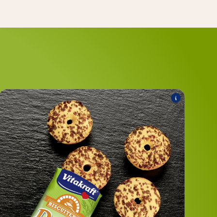
®
Donuts
Folgende Produkte zählen zum Sortiment:
®
mit Karotte
Donuts