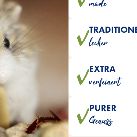
made
TRADITION
Die Leckerbissen en
lecker
EXTRA
BISQUITERIA Snacks werden 
verfeinert
Banane,
PURER
BISQUITERIA Snacks werden oh
Genuss
und Ko