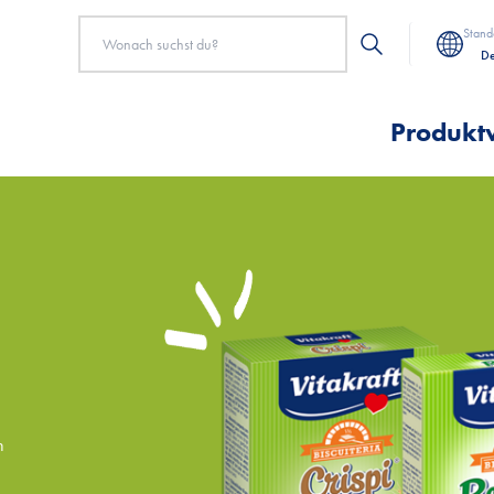
Stand
De
Produkt
n