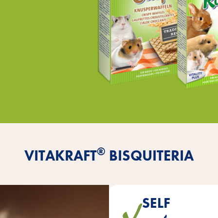
®
VITAKRAFT
BISQUITERIA
SELF
Unsere Gebäck-Snacks aus der