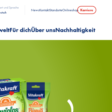
ort und Sprache
News
Kontakt
Standorte
Onlineshop
Karriere
utsch
welt
Für dich
Über uns
Nachhaltigkeit