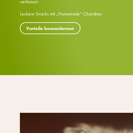
verfeinert.
Leckere Snacks mit „Homemade“-Charakter.
Vorteile kennenlernen