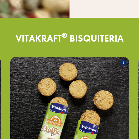
®
VITAKRAFT
BISQUITERIA
®
Muffins
Folgende Produkte zählen zum Sortiment:
®
mit Banane
Muffins
®
mit Nüssen
Muffins