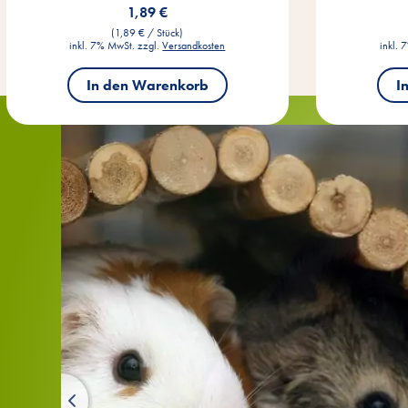
1,89 €
(1,89 € / Stück)
inkl. 7% MwSt. zzgl.
Versandkosten
inkl. 
In den Warenkorb
I