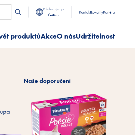
Poloha a jazyk
Kontakt
Lokality
Kariéra
Čeština
vět produktů
Akce
O nás
Udržitelnost
Naše doporučení
tupci