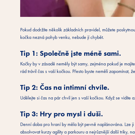
Pokud dodržíte několik základních pravidel, můžete poskytnou
kočka nezná pohyb venku, nebude jí chybět.
Tip 1: Společně jste méně sami.
Kočky by v zásadě neměly být samy, zejména pokud je majite
rád trávil čas s vaší kočkou. Přesto byste neměli zapomínat, že
Tip 2: Čas na intimní chvíle.
Udělejte si čas na pár chvil jen s vaší kočkou. Když se vidíte
Tip 3: Hry pro mysl i duši.
Denní doba pro hraní by měla být pevně naplánována. Lze ji 
absolvovat kurzy agility a parkouru a nejrůznější další triky, 