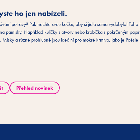
yste ho jen nabízeli.
odávání potravy? Pak nechte svou kočku, aby si jídlo sama vydobyla! Toho 
a pamlsky. Například kuličky s otvory nebo krabička s pokrčeným papí
isky a různé prohlubně jsou ideální pro mokré krmivo, jako je Poésie s
ět
Přehled novinek