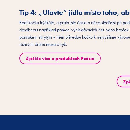
Tip 4: „Ulovte“ jídlo místo toho, ab
Rádi kočku hýčkáte, a proto jste často o něco štědřejší při p
dosáhnout například pomocí vyhledávacích her nebo hraček n
pamlskem skrytým v něm přivedou kočku k nejvyššímu výkonu. M
různých druhů masa a ryb.
Zjistěte více o produktech Poésie
Zp