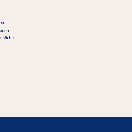
lze
rem a
 příchutí