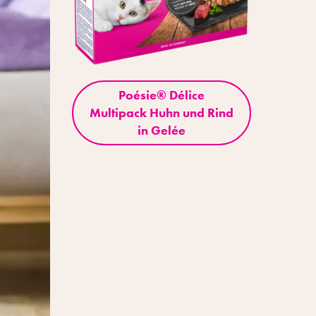
ce,
Poésie® Délice
Po
it
Multipack Huhn und Rind
M
in Gelée