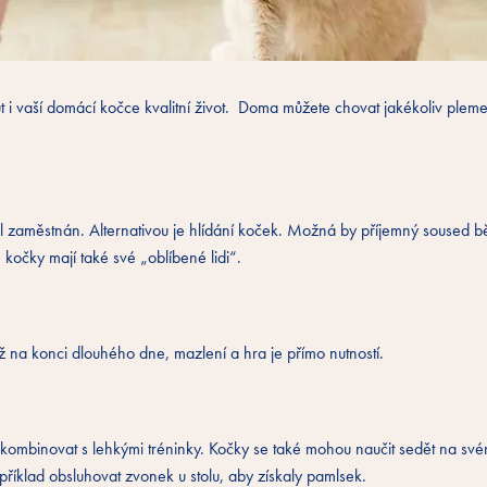
t i vaší domácí kočce kvalitní život. Doma můžete chovat jakékoliv ple
l zaměstnán. Alternativou je hlídání koček. Možná by příjemný soused
 kočky mají také své „oblíbené lidi“.
 až na konci dlouhého dne, mazlení a hra je přímo nutností.
kombinovat s lehkými tréninky. Kočky se také mohou naučit sedět na své
například obsluhovat zvonek u stolu, aby získaly pamlsek.