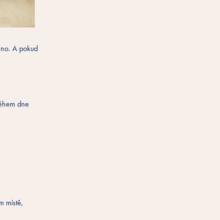
meno. A pokud
 během dne
m místě,