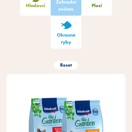
Zahradní
Hlodavci
Plazi
zvířata
Okrasné
ryby
Reset