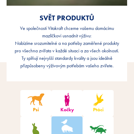
SVĚT PRODUKTŮ
SVĚT PRODUKTŮ
Ve společnosti Vitakraft chceme vašemu domácímu
Ve společnosti Vitakraft chceme vašemu domácímu
mazlíčkovi usnadnit výživu:
mazlíčkovi usnadnit výživu:
Nabízíme srozumitelné a na potřeby zaměřené produkty
Nabízíme srozumitelné a na potřeby zaměřené produkty
pro všechna zvířata v každé situaci a za všech okolností.
pro všechna zvířata v každé situaci a za všech okolností.
Ty splňují nejvyšší standardy kvality a jsou ideálně
Ty splňují nejvyšší standardy kvality a jsou ideálně
přizpůsobeny výživovým potřebám vašeho zvířete.
přizpůsobeny výživovým potřebám vašeho zvířete.
Filtrování produktů
Psi
Kočky
Ptáci