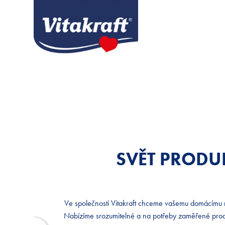
SVĚT PRODU
SVĚT PRODU
Ve společnosti Vitakraft chceme vašemu domácímu m
Ve společnosti Vitakraft chceme vašemu domácímu m
Nabízíme srozumitelné a na potřeby zaměřené prod
Nabízíme srozumitelné a na potřeby zaměřené prod