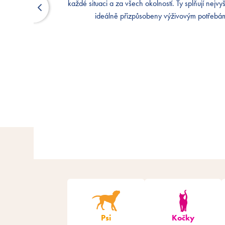
každé situaci a za všech okolností. Ty splňují nejvyš
každé situaci a za všech okolností. Ty splňují nejvyš
ideálně přizpůsobeny výživovým potřebám
ideálně přizpůsobeny výživovým potřebám
Psi
Kočky