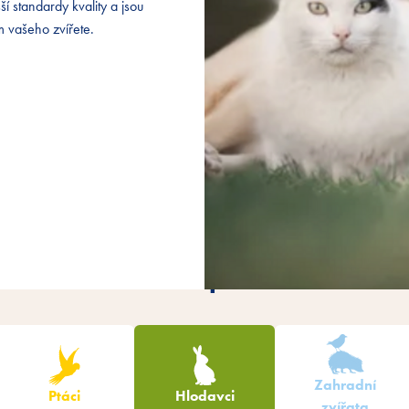
ší standardy kvality a jsou
ší standardy kvality a jsou
 vašeho zvířete.
 vašeho zvířete.
Filtrování produktů
Zahradní
Ptáci
Hlodavci
zvířata