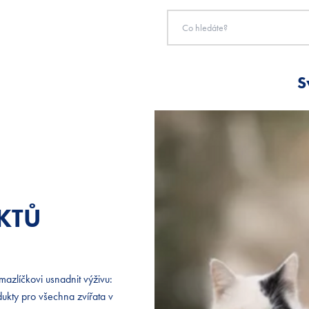
S
KTŮ
KTŮ
azlíčkovi usnadnit výživu:
azlíčkovi usnadnit výživu:
ukty pro všechna zvířata v
ukty pro všechna zvířata v