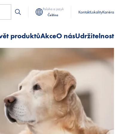
Poloha a jazyk
Kontakt
Lokality
Kariéra
Čeština
vět produktů
Akce
O nás
Udržitelnost