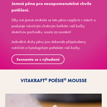
Jemná pěna pro nezapomenutelné chvíle
potěšení.
Díky své jemné struktuře se tato pěna rozplývá v ústech a
poskytuje náročným chuťovým buňkám vaší kočky
skutečnou pochoutku, sousto za soustem!
Jednotlivé druhy pěny jsou dokonale přizpůsobeny
nutričním a fyziologickým potřebám vaší kočky.
Seznamte se s výhodami
®
®
VITAKRAFT
POÉSIE
MOUSSE