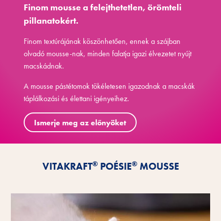
Finom mousse a felejthetetlen, örömteli
pillanatokért.
Finom textúrájának köszönhetően, ennek a szájban
olvadó mousse-nak, minden falatja igazi élvezetet nyújt
macskádnak.
A mousse pástétomok tökéletesen igazodnak a macskák
táplálkozási és élettani igényeihez.
Ismerje meg az előnyöket
®
®
VITAKRAFT
POÉSIE
MOUSSE