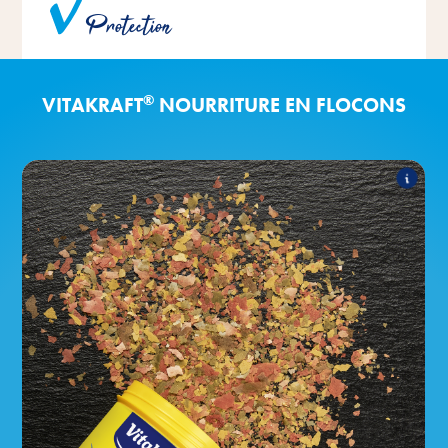
Protection
pas l'eau.
®
VITAKRAFT
NOURRITURE EN FLOCONS
®
Flake-Mix
VITA
Les produits suivants font partie de
l'assortiment :
®
Flake-Mix
VITA