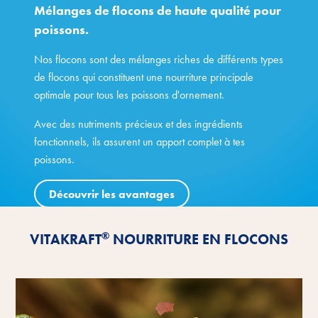
Mélanges de flocons de haute qualité pour
poissons.
Nos flocons sont des mélanges riches de différents types
de flocons qui constituent une nourriture principale
optimale pour tous les poissons d'ornement.
Avec des nutriments précieux et des ingrédients
fonctionnels, ils assurent un apport complet à tes
poissons.
Découvrir les avantages
®
VITAKRAFT
NOURRITURE EN FLOCONS