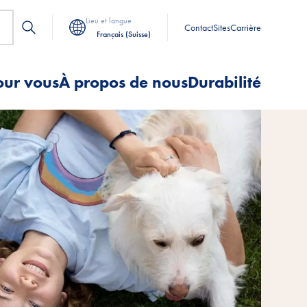
Lieu et langue
Contact
Sites
Carrière
Français (Suisse)
our vous
À propos de nous
Durabilité