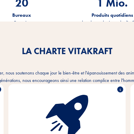
20
1.2
Mio.
Bureaux
Produits quotidiens
sur 3 continents
dans la production et la distri
LA CHARTE VITAKRAFT
er, nous soutenons chaque jour le bien-être et l'épanouissement des an
énérations, nous encourageons ainsi une relation complice entre l'homme
Avec passion et empathie pour les besoins des
animaux de compagnie et de leurs propriétaires,
nous développons, produisons et distribuons des
produits innovants, de haute qualité et adaptés aux
besoins. En agissant de manière durable, nous