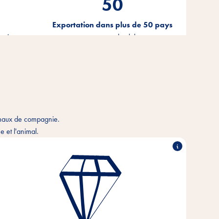
50
Exportation dans plus de 50 pays
bution
tout autour du globe
imaux de compagnie.
 et l'animal.
Performance exceptionnelle, travail en partenariat,
force d'innovation & action responsable - tels sont
les piliers sur lesquels reposent les valeurs de notre
entreprise.
Ces valeurs fondamentales sont le fondement et