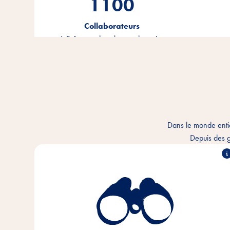
1100
Collaborateurs
à Brême et dans le monde entier
Dans le monde enti
Depuis des g
Nous comprenons le lien intime qui unit l'homme et
l'animal et nous voulons améliorer chaque jour la
cohabitation. Dans chaque foyer pour animaux et
partout dans le monde.