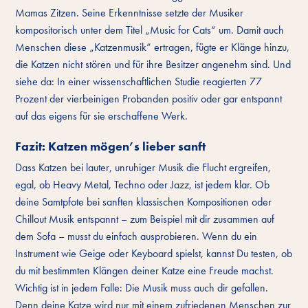
Mamas Zitzen. Seine Erkenntnisse setzte der Musiker
kompositorisch unter dem Titel „Music for Cats“ um. Damit auch
Menschen diese „Katzenmusik“ ertragen, fügte er Klänge hinzu,
die Katzen nicht stören und für ihre Besitzer angenehm sind. Und
siehe da: In einer wissenschaftlichen Studie reagierten 77
Prozent der vierbeinigen Probanden positiv oder gar entspannt
auf das eigens für sie erschaffene Werk.
Fazit: Katzen mögen’s lieber sanft
Dass Katzen bei lauter, unruhiger Musik die Flucht ergreifen,
egal, ob Heavy Metal, Techno oder Jazz, ist jedem klar. Ob
deine Samtpfote bei sanften klassischen Kompositionen oder
Chillout Musik entspannt – zum Beispiel mit dir zusammen auf
dem Sofa – musst du einfach ausprobieren. Wenn du ein
Instrument wie Geige oder Keyboard spielst, kannst Du testen, ob
du mit bestimmten Klängen deiner Katze eine Freude machst.
Wichtig ist in jedem Falle: Die Musik muss auch dir gefallen.
Denn deine Katze wird nur mit einem zufriedenen Menschen zur