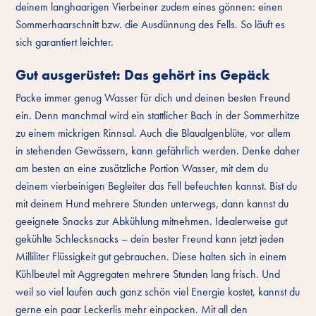
deinem langhaarigen Vierbeiner zudem eines gönnen: einen
Sommerhaarschnitt bzw. die Ausdünnung des Fells. So läuft es
sich garantiert leichter.
Gut ausgerüstet: Das gehört ins Gepäck
Packe immer genug Wasser für dich und deinen besten Freund
ein. Denn manchmal wird ein stattlicher Bach in der Sommerhitze
zu einem mickrigen Rinnsal. Auch die Blaualgenblüte, vor allem
in stehenden Gewässern, kann gefährlich werden. Denke daher
am besten an eine zusätzliche Portion Wasser, mit dem du
deinem vierbeinigen Begleiter das Fell befeuchten kannst. Bist du
mit deinem Hund mehrere Stunden unterwegs, dann kannst du
geeignete Snacks zur Abkühlung mitnehmen. Idealerweise gut
gekühlte Schlecksnacks – dein bester Freund kann jetzt jeden
Milliliter Flüssigkeit gut gebrauchen. Diese halten sich in einem
Kühlbeutel mit Aggregaten mehrere Stunden lang frisch. Und
weil so viel laufen auch ganz schön viel Energie kostet, kannst du
gerne ein paar Leckerlis mehr einpacken. Mit all den