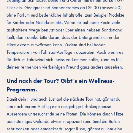
Liebling an Schnauze, Beinen und Ohren mit einem starken UV-
Filter ein. Geeignet sind Sonnencremes ab LSF 30 (besser 50)
ohne Parfum und bedenkliche Inhaltstoffe, zum Beispiel Produkte
für Kinder oder Naturkosmetik. Wenn ihr auf eurer Route viele
asphaltierte Wege benutzt oder über einen heissen Sandstrand
lauft, dann denke bitte daran, dass der Untergrund sich in der
Hitze extrem aufwärmen kann. Zudem sind bei hohen
Temperaturen von Fahrrad-Ausflügen abzuraten. Auch wenn es
für dich im Fahrtwind nicht heiss vorkommen sollte, kann es für
deinen rennenden vierbeinigen Freund ganz anders aussehen.
Und nach der Tour? Gibt’s ein Wellness-
Programm.
Damit dein Hund auch Lust auf die nächste Tour hat, gönnst du
ihm nach eurem Ausflug eine ausgiebige Erholungspause.
Ausserdem untersuchst du seine Pfoten. Die können durch Hitze
oder steiniges Gelände etwas strapaziert sein. Sind die Ballen
sehr trocken oder entdeckst du sogar Risse, gönnst du ihm eine