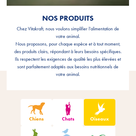
NOS PRODUITS
NOS PRODUITS
Chez Vitakraft, nous voulons simplifier l’alimentation de
Chez Vitakraft, nous voulons simplifier l’alimentation de
votre animal.
votre animal.
Nous proposons, pour chaque espèce et à tout moment,
Nous proposons, pour chaque espèce et à tout moment,
des produits clairs, répondant à leurs besoins spécifiques.
des produits clairs, répondant à leurs besoins spécifiques.
Ils respectent les exigences de qualité les plus élevées et
Ils respectent les exigences de qualité les plus élevées et
sont parfaitement adaptés aux besoins nutritionnels de
sont parfaitement adaptés aux besoins nutritionnels de
votre animal.
votre animal.
Filtrer les produits
Chiens
Chats
Oiseaux