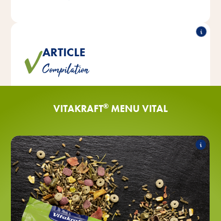
ARTICLE
Tous les mélanges sont parfaitement adaptés aux
Compilation
besoins individuels de chaque espèce de rongeur.
®
VITAKRAFT
MENU VITAL
Lapins nains
Les produits suivants font partie de
l'assortiment :
MENU Vital