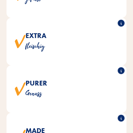
Hineinbeißen.
EXTRA
®
®
überzeugen mit einem fleischigen
TREATIES
Vitakraft
fleischig
Anteil von über 70%.
PURER
®
®
sind natürlich ohne Zusatz
TREATIES
Alle Vitakraft
Genuss
von Zucker, Getreide und Soja hergestellt.
MADE
®
®
werden mit viel Liebe
TREATIES
Alle Vitakraft