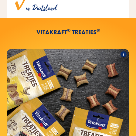
in Duitsland
in onze eigen oven in Duitsland.
®
®
VITAKRAFT
TREATIES
®
Bits
TREATIES
®
Bits komen in de volgende
TREATIES
varianten:
®
Bits met kip
TREATIES
®
Bits met leverworst
TREATIES
®
Bits Superfood met kip & vlierbes
TREATIES