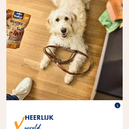
HEERLIJK
®
®
hebben een heerlijke extra vulling
TREATIES
Vitakraft
gevuld
die je hond keer op keer zal verassen.