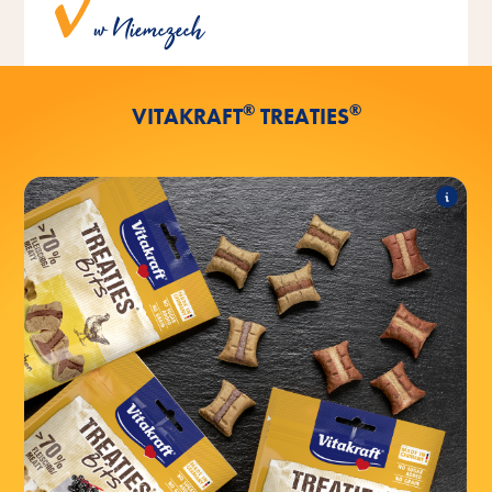
w Niemczech
miłością i delikatnie opiekane w naszym własnym piecu.
®
®
VITAKRAFT
TREATIES
®
Bits
TREATIES
Asortyment obejmuje następujące produkty:
®
Bits z kurczakiem
TREATIES
®
Bits z wątróbką
TREATIES
®
Bits Superfood z kurczakiem i
TREATIES
czarnym bzem