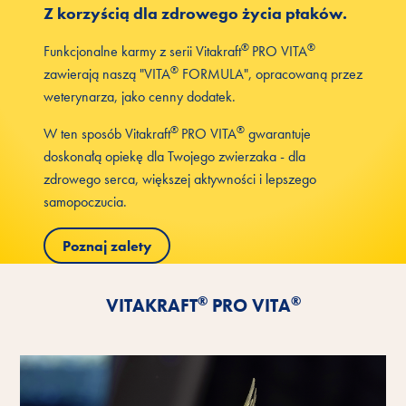
Z korzyścią dla zdrowego życia ptaków.
®
®
Funkcjonalne karmy z serii Vitakraft
PRO VITA
®
zawierają naszą "VITA
FORMULA", opracowaną przez
weterynarza, jako cenny dodatek.
®
®
W ten sposób Vitakraft
PRO VITA
gwarantuje
doskonałą opiekę dla Twojego zwierzaka - dla
zdrowego serca, większej aktywności i lepszego
samopoczucia.
Poznaj zalety
®
®
VITAKRAFT
PRO VITA