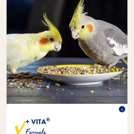
®
+ VITA
Idealne połączenie składników dla zdrowego życia
Formuła
ptaków i poprawy ich samopoczucia.