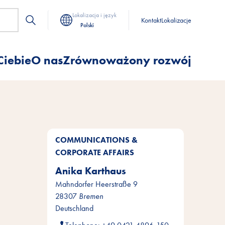
Lokalizacja i język
Kontakt
Lokalizacje
Polski
Ciebie
O nas
Zrównoważony rozwój
COMMUNICATIONS &
CORPORATE AFFAIRS
Anika Karthaus
Mahndorfer Heerstraße 9
28307
Bremen
Deutschland