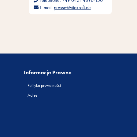
Telephone:
+49 0421 4896-150
E-mail:
presse@vitakraft.de
Informacje Prawne
Polityka prywatności
Adres