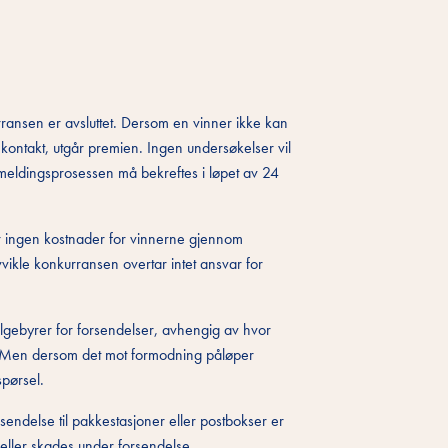
rransen er avsluttet. Dersom en vinner ikke kan
tt kontakt, utgår premien. Ingen undersøkelser vil
påmeldingsprosessen må bekreftes i løpet av 24
år ingen kostnader for vinnerne gjennom
vikle konkurransen overtar intet ansvar for
lgebyrer for forsendelser, avhengig av hvor
ad. Men dersom det mot formodning påløper
spørsel.
sendelse til pakkestasjoner eller postbokser er
r eller skades under forsendelse.