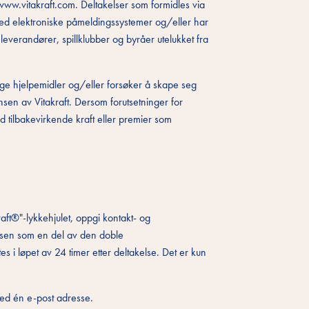
 www.vitakraft.com. Deltakelser som formidles via
 med elektroniske påmeldingssystemer og/eller har
leverandører, spillklubber og byråer utelukket fra
ige hjelpemidler og/eller forsøker å skape seg
sen av Vitakraft. Dersom forutsetninger for
d tilbakevirkende kraft eller premier som
aft®"-lykkehjulet, oppgi kontakt- og
ssen som en del av den doble
 løpet av 24 timer etter deltakelse. Det er kun
ed én e-post adresse.