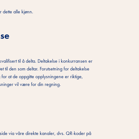
 dette alle kjønn.
lse
alifisert til å delta. Deltakelse i konkurransen er
t til den som deltar. Forutsetning for deltakelse
for at de oppgitte opplysningene er riktige,
sninger vil være for din regning.
 side via våre direkte kanaler, dvs. QR-koder på