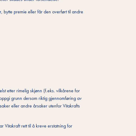
, bytte premie eller får den overført til andre
st etter rimelig skjønn (f.eks. vilkårene for
å oppgi grunn dersom riktig gjennomføring av
aker eller andre årsaker utenfor Vitakrafts
itakraft rett til å kreve erstatning for