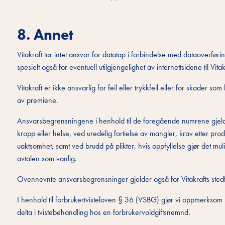
8. Annet
Vitakraft tar intet ansvar for datatap i forbindelse med dataoverføri
spesielt også for eventuell utilgjengelighet av internettsidene til Vitak
Vitakraft er ikke ansvarlig for feil eller trykkfeil eller for skader 
av premiene.
Ansvarsbegrensningene i henhold til de foregående numrene gjelde
kropp eller helse, ved uredelig fortielse av mangler, krav etter pro
uaktsomhet, samt ved brudd på plikter, hvis oppfyllelse gjør det mul
avtalen som vanlig.
Ovennevnte ansvarsbegrensninger gjelder også for Vitakrafts stedf
I henhold til forbrukertvisteloven § 36 (VSBG) gjør vi oppmerksom på at
delta i tvistebehandling hos en forbrukervoldgiftsnemnd.