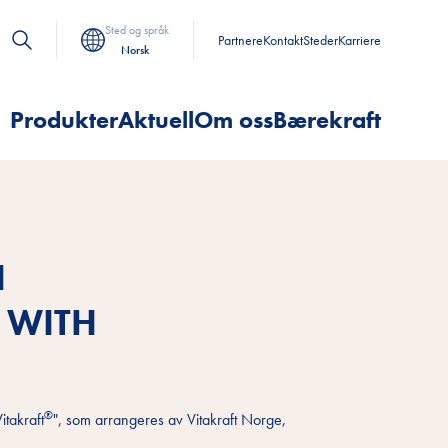
Sted og språk
Partnere
Kontakt
Steder
Karriere
Norsk
Produkter
Aktuell
Om oss
Bærekraft
I
 WITH
®
itakraft
", som arrangeres av Vitakraft Norge,