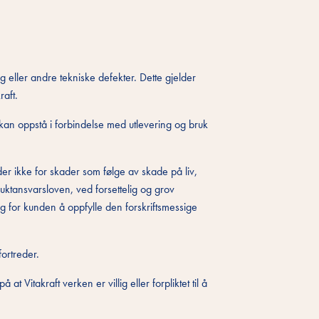
ng eller andre tekniske defekter. Dette gjelder
raft.
som kan oppstå i forbindelse med utlevering og bruk
r ikke for skader som følge av skade på liv,
duktansvarsloven, ved forsettelig og grov
ig for kunden å oppfylle den forskriftsmessige
ortreder.
 Vitakraft verken er villig eller forpliktet til å