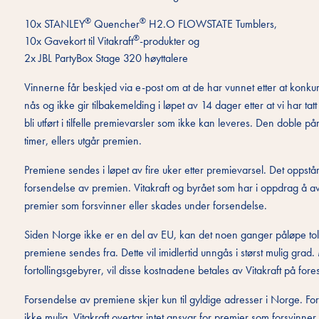
®
®
10x STANLEY
Quencher
H2.O FLOWSTATE Tumblers,
®
10x Gavekort til Vitakraft
-produkter og
2x JBL PartyBox Stage 320 høyttalere
Vinnerne får beskjed via e-post om at de har vunnet etter at konku
nås og ikke gir tilbakemelding i løpet av 14 dager etter at vi har ta
bli utført i tilfelle premievarsler som ikke kan leveres. Den doble 
timer, ellers utgår premien.
Premiene sendes i løpet av fire uker etter premievarsel. Det oppst
forsendelse av premien. Vitakraft og byrået som har i oppdrag å av
premier som forsvinner eller skades under forsendelse.
Siden Norge ikke er en del av EU, kan det noen ganger påløpe tol
premiene sendes fra. Dette vil imidlertid unngås i størst mulig gr
fortollingsgebyrer, vil disse kostnadene betales av Vitakraft på fore
Forsendelse av premiene skjer kun til gyldige adresser i Norge. For
ikke mulig. Vitakraft overtar intet ansvar for premier som forsvinne