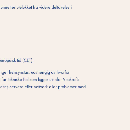
net er utelukket fra videre deltakelse i
uropeisk tid (CET).
enger hensynstas, uavhengig av hvorfor
 for tekniske feil som ligger utenfor Vitakrafts
nettet, servere eller nettverk eller problemer med