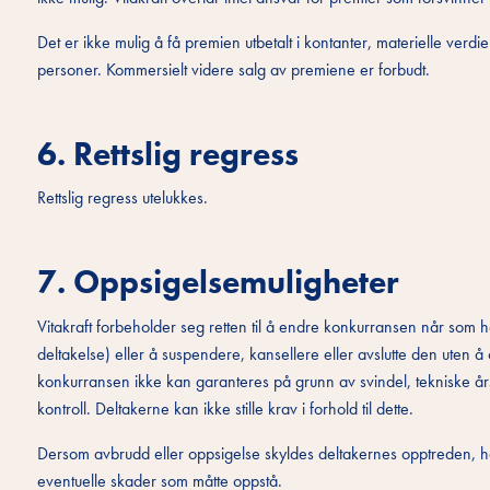
Det er ikke mulig å få premien utbetalt i kontanter, materielle verdier
personer. Kommersielt videre salg av premiene er forbudt.
6. Rettslig regress
Rettslig regress utelukkes.
7. Oppsigelsemuligheter
Vitakraft forbeholder seg retten til å endre konkurransen når som hel
deltakelse) eller å suspendere, kansellere eller avslutte den uten 
konkurransen ikke kan garanteres på grunn av svindel, tekniske års
kontroll. Deltakerne kan ikke stille krav i forhold til dette.
Dersom avbrudd eller oppsigelse skyldes deltakernes opptreden, har V
eventuelle skader som måtte oppstå.