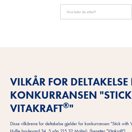
VILKÅR FOR DELTAKELSE 
KONKURRANSEN "STICK
®
VITAKRAFT
"
Disse vilkårene for deltakelse gjelder for konkurransen "Stick with V
Hyllie boulevard 34, 5 vån 215 32 Malmö, (heretter "Vitakraft").