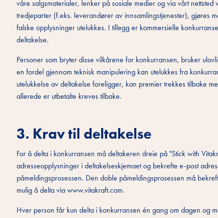
våre salgsmaterialer, lenker på sosiale medier og via vårt nettsted
tredjeparter (f.eks. leverandører av innsamlingstjenester), gjøres
falske opplysninger utelukkes. I tillegg er kommersielle konkurranse
deltakelse.
Personer som bryter disse vilkårene for konkurransen, bruker ulovl
en fordel gjennom teknisk manipulering kan utelukkes fra konkurran
utelukkelse av deltakelse foreligger, kan premier trekkes tilbake me
allerede er utbetalte kreves tilbake.
3. Krav til deltakelse
For å delta i konkurransen må deltakeren dreie på "Stick with Vitakr
adresseopplysninger i deltakelseskjemaet og bekrefte e-post adre
påmeldingsprosessen. Den doble påmeldingsprosessen må bekreftes i
mulig å delta via www.vitakraft.com.
Hver person får kun delta i konkurransen én gang om dagen og m