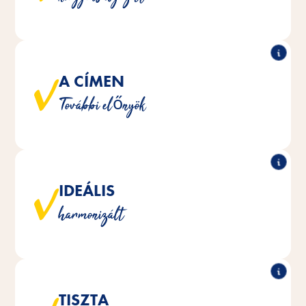
hiányok pótlásában.
A CÍMEN
Ezek a finomságok például a szervezet
védekezőképességének erősítésére vagy a csőrápolás
További előnyök
támogatására szolgálnak.
IDEÁLIS
A táplálékkiegészítőket úgy optimalizáltuk, hogy
harmonizált
megfeleljenek a madarak táplálkozási igényeinek.
TISZTA
®
®
termékek mesterséges színezékek
Vita Fit
A Vitakraft