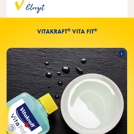
Élvezet
hozzáadása nélkül készülnek.
®
®
VITAKRAFT
VITA FIT
®
®
VOGEL-TRANK
Vita Fit
A termékcsalád a következő termékeket
tartalmazza:
®
®
+ jód 500ml-ben.
VOGEL-TRANK
Vita Fit