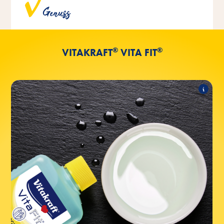
Genuss
von künstlichen Farbstoffen hergestellt.
®
®
VITAKRAFT
VITA FIT
®
®
VOGEL-TRANK
Vita Fit
Folgende Produkte zählen zum Sortiment:
®
®
+ Jod in 500ml
VOGEL-TRANK
Vita Fit
®
®
+ Jod in 1l
VOGEL-TRANK
Vita Fit