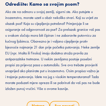
Odredište: Kamo sa svojim psom?
Ako ste na odmoru u svojoj zemlji, sigurni ste. Ako putujete u
inozemstvo, morate uzeti u obzir nekoliko stvari. Koji su uvjeti za
ulazak psa? Koja su cijepljenja potrebna? Primjenjuje li se
osiguranje od odgovornosti za pse? Za prelazak granice vaš pas
u svakom slučaju mora biti čipiran i ne zaboravite putovnicu za
kućnog ljubimca. Obavezno je i valjano cijepljenje protiv
bjesnoće najmanje 21 dan prije početka putovanja. Neke zemlje
EU (npr. Malta ili Finska) imaju dodatna stroža pravila za
antiparazitske tretmane. U nekim zemljama postoje posebni
propisi za prijevoz pasa u automobilu. Sve ovo trebate provjeriti
unaprijed ako planirate put u inozemstvo. Osim propisa važno je
i trajanje putovanja. Idete na jug s visokim temperaturama? Tada
morate poduzeti mjere opreza ili se pobrinuti da vaš pas ne bude
izložen punoj vrućini. Više o ovome kasnije.
Natrag
Sve novosti