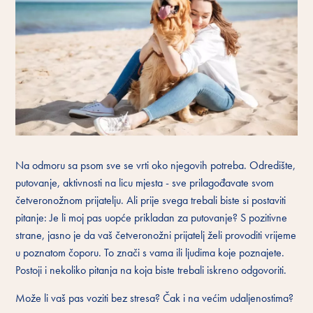
Na odmoru sa psom sve se vrti oko njegovih potreba. Odredište,
putovanje, aktivnosti na licu mjesta - sve prilagođavate svom
četveronožnom prijatelju. Ali prije svega trebali biste si postaviti
pitanje: Je li moj pas uopće prikladan za putovanje? S pozitivne
strane, jasno je da vaš četveronožni prijatelj želi provoditi vrijeme
u poznatom čoporu. To znači s vama ili ljudima koje poznajete.
Postoji i nekoliko pitanja na koja biste trebali iskreno odgovoriti.
Može li vaš pas voziti bez stresa? Čak i na većim udaljenostima?