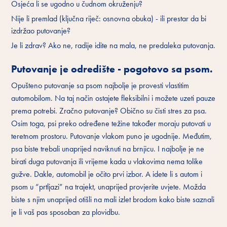
Osjeća li se ugodno u čudnom okruženju?
Nije li premlad (ključna riječ: osnovna obuka) - ili prestar da bi
izdržao putovanje?
Je li zdrav? Ako ne, radije idite na mala, ne predaleka putovanja.
Putovanje je odredište - pogotovo sa psom.
Opušteno putovanje sa psom najbolje je provesti vlastitim
automobilom. Na taj način ostajete fleksibilni i možete uzeti pauze
prema potrebi. Zračno putovanje? Obično su čisti stres za psa.
Osim toga, psi preko određene težine također moraju putovati u
teretnom prostoru. Putovanje vlakom puno je ugodnije. Međutim,
psa biste trebali unaprijed naviknuti na brnjicu. I najbolje je ne
birati duga putovanja ili vrijeme kada u vlakovima nema tolike
gužve. Dakle, automobil je očito prvi izbor. A idete li s autom i
psom u “prtljazi” na trajekt, unaprijed provjerite uvjete. Možda
biste s njim unaprijed otišli na mali izlet brodom kako biste saznali
je li vaš pas sposoban za plovidbu.