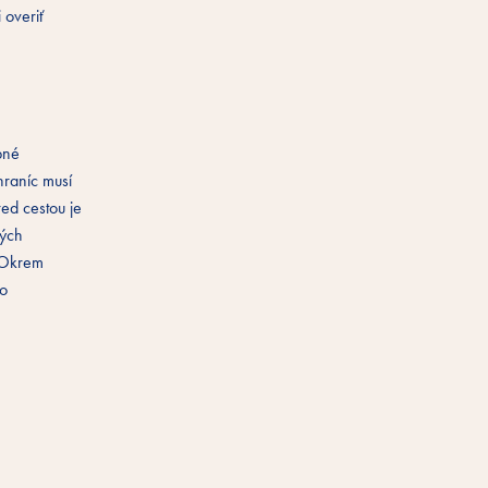
 overiť
pné
hraníc musí
ed cestou je
rých
. Okrem
bo