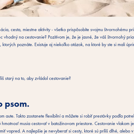
a, cesta, miestne aktivity - všetko prispôsobíte svojmu štvornohému pri
ec vhodný na cestovanie? Pozitívom je, že je jasné, že váš štvornohý pria
, ktorých poznáte. Existuje aj niekoľko otázok, na ktoré by ste si mali úp
liš starý na to, aby zvládol cestovanie?
o psom.
 aute. Takto zostanete flexibilní a môžete si robiť prestávky podľa potre
tú hmotnosť musia cestovať v batožinovom priestore. Cestovanie vlakom j
ť vopred. A najlepšie je nevyberať si cesty, ktoré sú príliš dlhé, alebo 