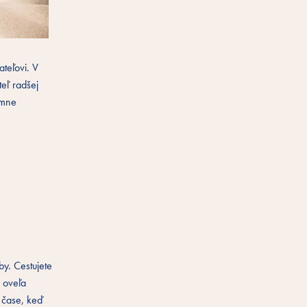
ateľovi. V
teľ radšej
rimne
by. Cestujete
e oveľa
v čase, keď