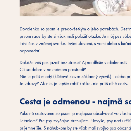
Dovolenka so psom je predovšetkým o jeho potrebách. Destináci
prvom rade by ste si však mali položiť otázku: Je môj pes vôb
trávi čas v známej svorke. Inými slovami, s vami alebo s ľuďmi
odpovedať.
Dokáže váš pes jazdiť bez stresu? Aj na dlhšie vzdialenosti?
Cíti sa dobre v neznámom prostredí?
Nie je príliš mladý (kľúčové slovo: základný výcvik) - alebo prí
Je zdravý? Ak nie, je lepšie robiť krátke, nie príliš dlhé cesty.
Cesta je odmenou - najmä s
Pokojné cestovanie so psom je najlepšie absolvovať vo vlastnom
lietadlom? Pre psy zvyčajne stresujúce. Navyše, psy nad urči
príjemnejšie. S náhubkom by ste však mali svojho psa oboznámi