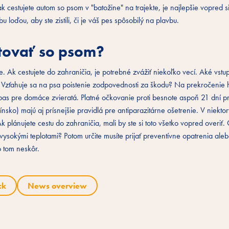
 cestujete autom so psom v "batožine" na trajekte, je najlepšie vopred si
oďou, aby ste zistili, či je váš pes spôsobilý na plavbu.
stovať so psom?
e. Ak cestujete do zahraničia, je potrebné zvážiť niekoľko vecí. Aké vstu
 Vzťahuje sa na psa poistenie zodpovednosti za škodu? Na prekročenie 
as pre domáce zvieratá. Platné očkovanie proti besnote aspoň 21 dní pr
nsko) majú aj prísnejšie pravidlá pre antiparazitárne ošetrenie. V niekto
k plánujete cestu do zahraničia, mali by ste si toto všetko vopred overiť
s vysokými teplotami? Potom určite musíte prijať preventívne opatrenia ale
o tom neskôr.
ck
News overview