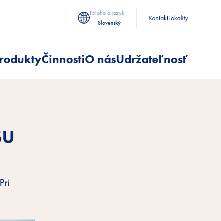
Poloha a jazyk
Kontakt
Lokality
Slovenský
rodukty
Činnosti
O nás
Udržateľnosť
SU
Pri