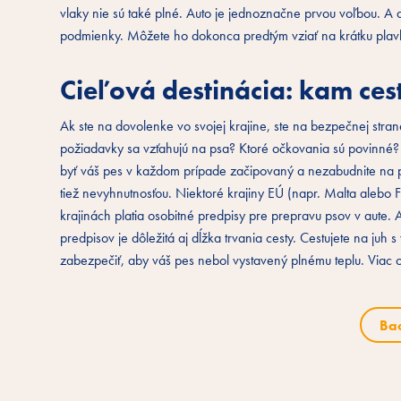
vlaky nie sú také plné. Auto je jednoznačne prvou voľbou. A ak
podmienky. Môžete ho dokonca predtým vziať na krátku plavbu l
Cieľová destinácia: kam ce
Ak ste na dovolenke vo svojej krajine, ste na bezpečnej stran
požiadavky sa vzťahujú na psa? Ktoré očkovania sú povinné?
byť váš pes v každom prípade začipovaný a nezabudnite na p
tiež nevyhnutnosťou. Niektoré krajiny EÚ (napr. Malta alebo Fí
krajinách platia osobitné predpisy pre prepravu psov v aute. A
predpisov je dôležitá aj dĺžka trvania cesty. Cestujete na juh 
zabezpečiť, aby váš pes nebol vystavený plnému teplu. Viac 
Ba