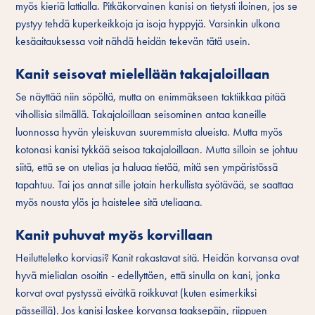
myös kieriä lattialla. Pitkäkorvainen kanisi on tietysti iloinen, jos se
pystyy tehdä kuperkeikkoja ja isoja hyppyjä. Varsinkin ulkona
kesäaitauksessa voit nähdä heidän tekevän tätä usein.
Kanit seisovat mielellään takajaloillaan
Se näyttää niin söpöltä, mutta on enimmäkseen taktiikkaa pitää
vihollisia silmällä. Takajaloillaan seisominen antaa kaneille
luonnossa hyvän yleiskuvan suuremmista alueista. Mutta myös
kotonasi kanisi tykkää seisoa takajaloillaan. Mutta silloin se johtuu
siitä, että se on utelias ja haluaa tietää, mitä sen ympäristössä
tapahtuu. Tai jos annat sille jotain herkullista syötävää, se saattaa
myös nousta ylös ja haistelee sitä uteliaana.
Kanit puhuvat myös korvillaan
Heilutteletko korviasi? Kanit rakastavat sitä. Heidän korvansa ovat
hyvä mielialan osoitin - edellyttäen, että sinulla on kani, jonka
korvat ovat pystyssä eivätkä roikkuvat (kuten esimerkiksi
pässeillä). Jos kanisi laskee korvansa taaksepäin, riippuen