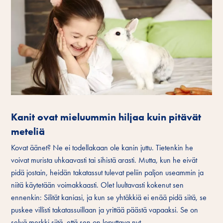
Kanit ovat mieluummin hiljaa kuin pitävät
meteliä
Kovat äänet? Ne ei todellakaan ole kanin juttu. Tietenkin he
voivat murista uhkaavasti tai sihistä arasti. Mutta, kun he eivät
pidä jostain, heidän takatassut tulevat peliin paljon useammin ja
niitä käytetään voimakkaasti. Olet luultavasti kokenut sen
ennenkin: Silität kaniasi, ja kun se yhtäkkiä ei enää pidä siitä, se
puskee villisti takatassuillaan ja yrittää päästä vapaaksi. Se on
selvä merkki siitä, että sen on loputtava nyt.