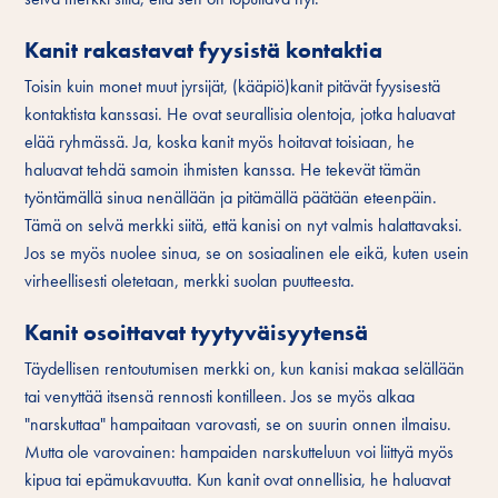
Kanit rakastavat fyysistä kontaktia
Toisin kuin monet muut jyrsijät, (kääpiö)kanit pitävät fyysisestä
kontaktista kanssasi. He ovat seurallisia olentoja, jotka haluavat
elää ryhmässä. Ja, koska kanit myös hoitavat toisiaan, he
haluavat tehdä samoin ihmisten kanssa. He tekevät tämän
työntämällä sinua nenällään ja pitämällä päätään eteenpäin.
Tämä on selvä merkki siitä, että kanisi on nyt valmis halattavaksi.
Jos se myös nuolee sinua, se on sosiaalinen ele eikä, kuten usein
virheellisesti oletetaan, merkki suolan puutteesta.
Kanit osoittavat tyytyväisyytensä
Täydellisen rentoutumisen merkki on, kun kanisi makaa selällään
tai venyttää itsensä rennosti kontilleen. Jos se myös alkaa
"narskuttaa" hampaitaan varovasti, se on suurin onnen ilmaisu.
Mutta ole varovainen: hampaiden narskutteluun voi liittyä myös
kipua tai epämukavuutta. Kun kanit ovat onnellisia, he haluavat