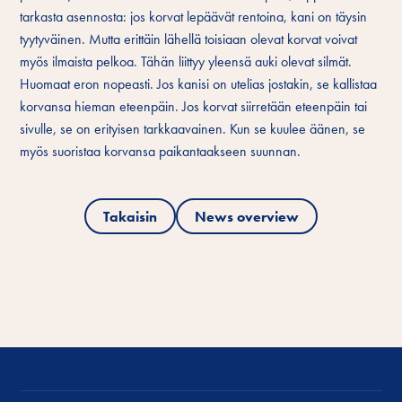
tarkasta asennosta: jos korvat lepäävät rentoina, kani on täysin
tyytyväinen. Mutta erittäin lähellä toisiaan olevat korvat voivat
myös ilmaista pelkoa. Tähän liittyy yleensä auki olevat silmät.
Huomaat eron nopeasti. Jos kanisi on utelias jostakin, se kallistaa
korvansa hieman eteenpäin. Jos korvat siirretään eteenpäin tai
sivulle, se on erityisen tarkkaavainen. Kun se kuulee äänen, se
myös suoristaa korvansa paikantaakseen suunnan.
Takaisin
News overview