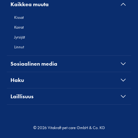
Kaikkea muuta
Kissat
Koirat
Jyrsijät
Linnut
Sosiaalinen media
Haku
Laillisuus
© 2026 Vitakraft pet care GmbH & Co. KG