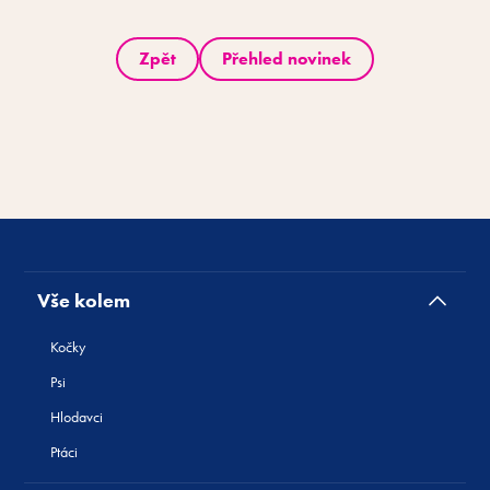
Zpět
Přehled novinek
Vše kolem
Kočky
Psi
Hlodavci
Ptáci