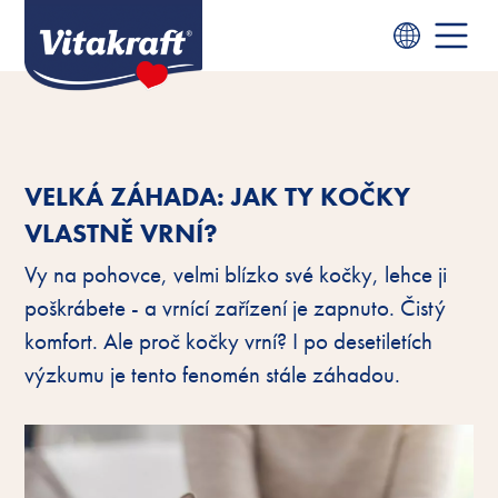
VELKÁ ZÁHADA: JAK TY KOČKY
VLASTNĚ VRNÍ?
Vy na pohovce, velmi blízko své kočky, lehce ji
poškrábete - a vrnící zařízení je zapnuto. Čistý
komfort. Ale proč kočky vrní? I po desetiletích
výzkumu je tento fenomén stále záhadou.