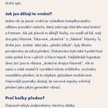
druhů opic.
Jak jen dělají to vrnění?
Jedna věc je jasná: vrnění je výsledkem komplikovaného
odklonu proudění vzduchu, který zahrnuje části těla mezi bránicí
a hrtanem. Ale jak přesně to dělají? Kočky, na rozdíl od lidí, mají
dva páry hlasivek. Takzvané „skutečné“ a „falešné“ hlasivky. Ty
druhé jsou známé také jako „přední záhyb“, byly dlouho
považovány za zdroj předení. Diskutována byla také hyoidní kost
nebo průtok krve v plicích a hlavní tepně. Nejběžnější hypotéza
dnes zní: jsou to vibrace „skutečné dvojice hlasivek“. Ale to
samo o sobě nestačí k vysvětlení tohoto zvláštního, zvučného
neustálého předení. Je to nějakým způsobem modulované.
Nejnovější poznatky ukazují, že nervové impulsy ovlivňují
předení jako jakýsi generátor vibrací.
Proč kočky předou?
Doposud nebyly zodpovězeny všechny otázky.