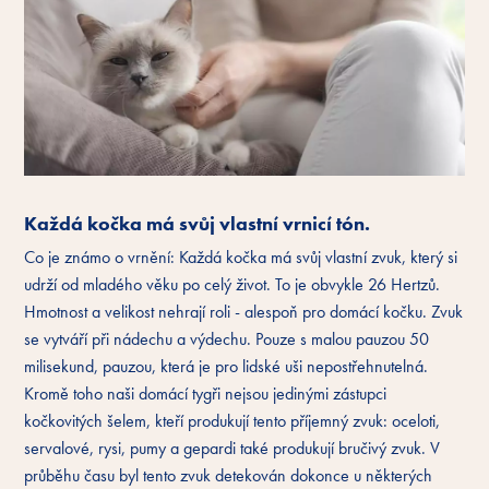
Každá kočka má svůj vlastní vrnicí tón.
Co je známo o vrnění: Každá kočka má svůj vlastní zvuk, který si
udrží od mladého věku po celý život. To je obvykle 26 Hertzů.
Hmotnost a velikost nehrají roli - alespoň pro domácí kočku. Zvuk
se vytváří při nádechu a výdechu. Pouze s malou pauzou 50
milisekund, pauzou, která je pro lidské uši nepostřehnutelná.
Kromě toho naši domácí tygři nejsou jedinými zástupci
kočkovitých šelem, kteří produkují tento příjemný zvuk: oceloti,
servalové, rysi, pumy a gepardi také produkují bručivý zvuk. V
průběhu času byl tento zvuk detekován dokonce u některých