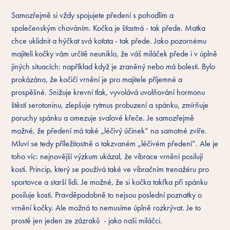
Samozřejmě si vždy spojujete předení s pohodlím a
společenským chováním. Kočka je šťastná - tak přede. Matka
chce uklidnit a hýčkat svá koťata - tak přede. Jako pozornému
majiteli kočky vám určitě neuniklo, že váš miláček přede i v úplně
jiných situacích: například když je zraněný nebo má bolesti. Bylo
prokázáno, že kočičí vrnění je pro majitele příjemné a
prospěšné. Snižuje krevní tlak, vyvolává uvolňování hormonu
štěstí serotoninu, zlepšuje rytmus probuzení a spánku, zmírňuje
poruchy spánku a omezuje svalové křeče. Je samozřejmě
možné, že předení má také „léčivý účinek“ na samotné zvíře.
Mluví se tedy příležitostně o takzvaném „léčivém předení“. Ale je
toho víc: nejnovější výzkum ukázal, že vibrace vrnění posilují
kosti. Princip, který se používá také ve vibračním trenažéru pro
sportovce a starší lidi. Je možné, že si kočka takřka při spánku
posiluje kosti. Pravděpodobně to nejsou poslední poznatky o
vrnění kočky. Ale možná to nemusíme úplně rozkrývat. Je to
prostě jen jeden ze zázraků - jako naši miláčci.