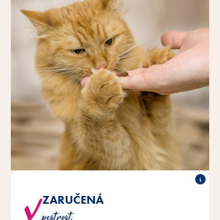
ZARUČENÁ
Barevná směs tří různých občerstvení.
pestrost