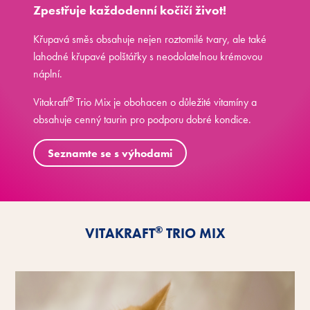
Zpestřuje každodenní kočičí život!
Křupavá směs obsahuje nejen roztomilé tvary, ale také
lahodné křupavé polštářky s neodolatelnou krémovou
náplní.
®
Vitakraft
Trio Mix je obohacen o důležité vitamíny a
obsahuje cenný taurin pro podporu dobré kondice.
Seznamte se s výhodami
®
VITAKRAFT
TRIO MIX