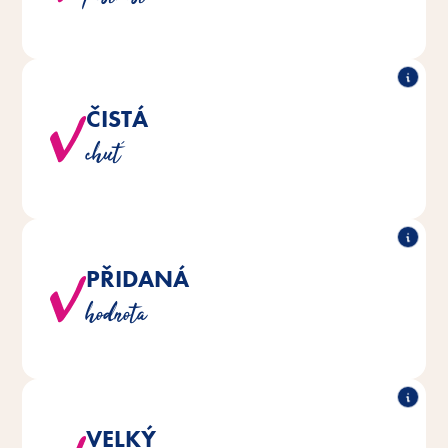
ČISTÁ
®
Trio Mix jsou vyrobeny bez
Všechny snacky Vitakraft
chuť
přidaného cukru.
PŘIDANÁ
S taurinem na podporu oční a srdeční činnosti.
hodnota
VELKÝ