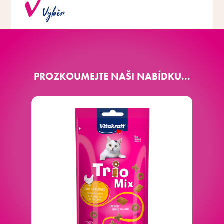
Široká škála druhů s různými příchutěmi.
Výběr
PROZKOUMEJTE NAŠI NABÍDKU...