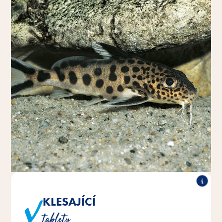
KLESAJÍCÍ
Ideální pro všechny ryby živící se u dna.
tablety