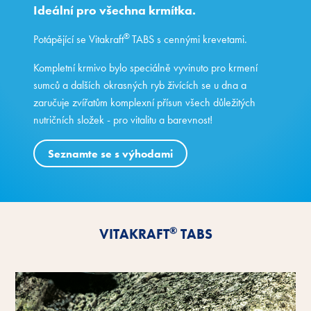
Ideální pro všechna krmítka.
®
Potápějící se Vitakraft
TABS s cennými krevetami.
Kompletní krmivo bylo speciálně vyvinuto pro krmení
sumců a dalších okrasných ryb živících se u dna a
zaručuje zvířatům komplexní přísun všech důležitých
nutričních složek - pro vitalitu a barevnost!
Seznamte se s výhodami
®
VITAKRAFT
TABS