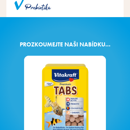
Prebiotika
optimální využití krmiva.
PROZKOUMEJTE NAŠI NABÍDKU...