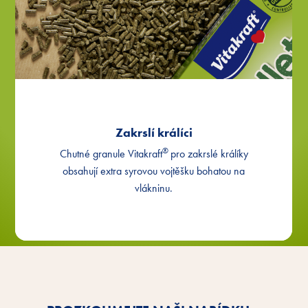
Zakrslí králíci
®
Chutné granule Vitakraft
pro zakrslé králíky
obsahují extra syrovou vojtěšku bohatou na
vlákninu.