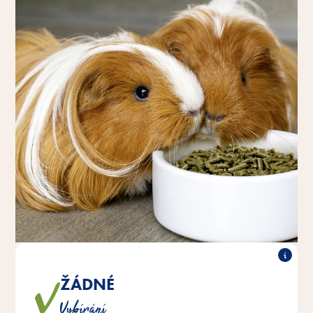
ŽÁDNÉ
Díky peletizaci jsou všechny složky obsaženy v každé
Vybírání
peletě a hlodavci si potravu nevybírají.