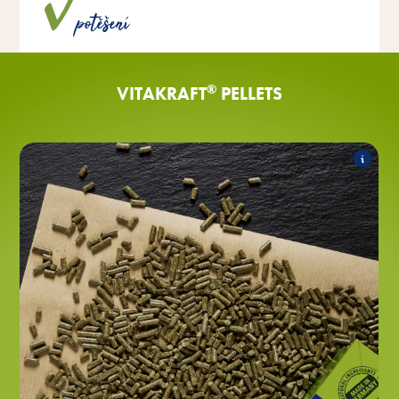
přidaného cukru a umělých barviv a konzervačních
potěšení
látek.
®
VITAKRAFT
PELLETS
Zakrslí králíci
Sortiment zahrnuje následující produkty:
Pelety s vojtěškou