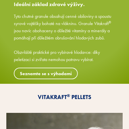
Ideální základ zdravé výživy.
Tyto chutné granule obsahují cenné obiloviny a spoustu
®
syrové vojtěšky bohaté na vlákninu. Granule Vitakraft
jsou navíc obohaceny o důležité vitamíny a minerály a
pomáhají při důležitém obrušování hlodavých zubů.
Obzvláště praktické pro vybíravé hlodavce: díky
peletizaci si zvířata nemohou potravu vybírat.
Seznamte se s výhodami
®
VITAKRAFT
PELLETS