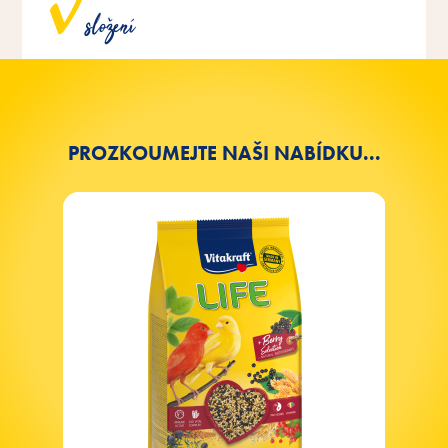
veterináři a odborníky na ptáky a jsou ideálně
složení
přizpůsobena potřebám jednotlivých druhů ptáků.
PROZKOUMEJTE NAŠI NABÍDKU...