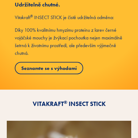
Udržitelně chutné.
®
Vitakraft
INSECT STICK je čistě udržitelná odměna:
Díky 100% kvalitnímu hmyzímu proteinu z larev černé
vojáčské mouchy je žvýkací pochoutka nejen maximálně
šetrná k životnímu prostředí, ale především výjimečně
chutná.
Seznamte se s výhodami
®
VITAKRAFT
INSECT STICK