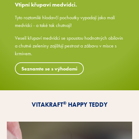
Vtipní křupaví medvídci.
Tyto roztomilé hlodavčí pochoutky vypadají jako malí
medvídci - a také tak chutnají!
Veselí křupaví medvídci se spoustou hodnotných obilovin
a chutné zeleniny zajišťují pestrost a zábavu v misce s
krmivem.
Seznamte se s výhodami
®
VITAKRAFT
HAPPY TEDDY