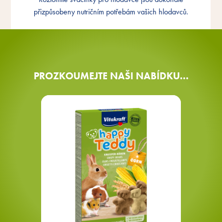
přizpůsobené
přizpůsobeny nutričním potřebám vašich hlodavců.
PROZKOUMEJTE NAŠI NABÍDKU...