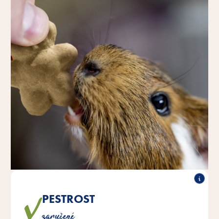
PESTROST
Veselí křupaví medvídci zajišťují pestrost a zábavu v
zaručené
misce.