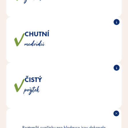
CHUTNÍ
®
happy Teddy je plný
Chutný medvídek Vitakraft
medvídci
hodnotných obilovin a chutné zeleniny.
ČISTÝ
®
happy Teddy jsou přirozeně vyrobeny bez
Vitakraft
požitek
přidaného cukru.
IDEÁLNĚ
Roztomilé svačinky pro hlodavce jsou dokonale