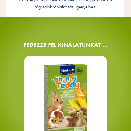
harmonizált
rágcsálók táplálkozási igényeihez.
FEDEZZE FEL KÍNÁLATUNKAT ...