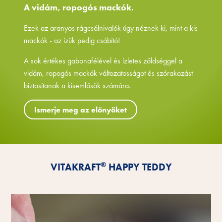
A vidám, ropogós mackók.
Ezek az aranyos rágcsálnivalók úgy néznek ki, mint a kis
mackók - az ízük pedig csábító!
A sok értékes gabonafélével és ízletes zöldséggel a
vidám, ropogós mackók változatosságot és szórakozást
biztosítanak a kisemlősök számára.
Ismerje meg az előnyöket
®
VITAKRAFT
HAPPY TEDDY