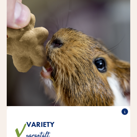
VARIETY
A vidám, ropogós mackók változatosságot és
garantált
szórakozást nyújtanak az ételtálban.