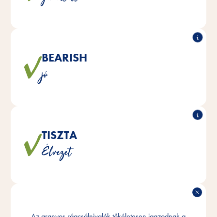
BEARISH
®
happy Teddy tele van értékes
Az ízletes Vitakraft
jó
gabonafélékkel és ízletes zöldségekkel.
TISZTA
®
happy Teddy természetesen hozzáadott
A Vitakraft
Élvezet
cukor nélkül készül.
IDEÁLIS
Az aranyos rágcsálnivalók tökéletesen igazodnak a