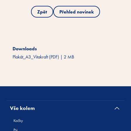
Zpět
Přehled novinek
Downloads
Plakát_A3_Vitakraft (PDF)
|
2 MB
Vše kolem
Kočky
Psi